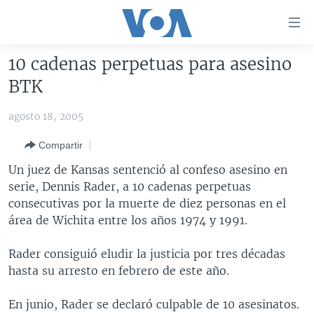
Enlaces
para
accesibilidad
10 cadenas perpetuas para asesino
Salte
AMÉRICA DEL NORTE
BTK
al
ELECCIONES EEUU 2024
EEUU
contenido
agosto 18, 2005
principal
VOA VERIFICA
MÉXICO
ELECCIONES EEUU
Salte
Compartir
AMÉRICA LATINA
HAITÍ
VOTO DIVIDIDO
VOA VERIFICA UCRANIA/RUSIA
al
Un juez de Kansas sentenció al confeso asesino en
navegador
CHINA EN AMÉRICA LATINA
VOA VERIFICA INMIGRACIÓN
ARGENTINA
serie, Dennis Rader, a 10 cadenas perpetuas
principal
CENTROAMÉRICA
VOA VERIFICA AMÉRICA LATINA
BOLIVIA
consecutivas por la muerte de diez personas en el
Salte
área de Wichita entre los años 1974 y 1991.
a
OTRAS SECCIONES
COLOMBIA
COSTA RICA
búsqueda
ESPECIALES DE LA VOA
CHILE
EL SALVADOR
INMIGRACIÓN
Rader consiguió eludir la justicia por tres décadas
hasta su arresto en febrero de este año.
LIBERTAD DE PRENSA
PERÚ
GUATEMALA
LIBERTAD DE PRENSA
UCRANIA
ECUADOR
HONDURAS
MUNDO
En junio, Rader se declaró culpable de 10 asesinatos.