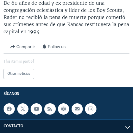
De 60 años de edad y ex presidente de una
MULTIMEDIA
VENEZUELA
NICARAGUA
ECONOMÍA
congregación eclesiástica y líder de los Boy Scouts,
PROGRAMAS TV
BRASIL
ENTRETENIMIENTO Y CULTURA
VIDEOS
Rader no recibió la pena de muerte porque cometió
sus crímenes antes de que Kansas restituyera la pena
RADIO
TECNOLOGÍA
FOTOGRAFÍA
EL MUNDO AL DÍA
capital en 1994.
DIRECT
DEPORTES
AUDIOS
FORO INTERAMERICANO
AVANCE INFORMATIVO
Compartir
Follow us
DOCUMENTALES DE LA VOA
CIENCIA Y SALUD
VISIÓN 360
AUDIONOTICIAS
LAS CLAVES
BUENOS DÍAS AMÉRICA
This item is part of
Learning English
PANORAMA
ESTADOS UNIDOS AL DÍA
Otras noticias
SÍGANOS
EL MUNDO AL DÍA [RADIO]
FORO [RADIO]
SÍGANOS
DEPORTIVO INTERNACIONAL
Idiomas
NOTA ECONÓMICA
ENTRETENIMIENTO
CONTACTO