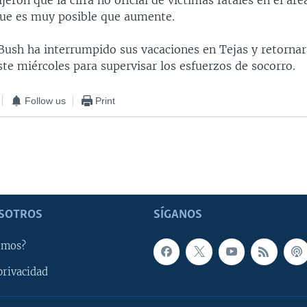
jeron que la cifra no oficial de víctimas fatales en el áre
que es muy posible que aumente.
 Bush ha interrumpido sus vacaciones en Tejas y retornar
te miércoles para supervisar los esfuerzos de socorro.
Follow us
Print
SOTROS
SÍGANOS
omos?
privacidad