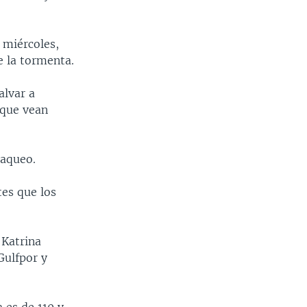
miércoles,
e la tormenta.
alvar a
 que vean
saqueo.
tes que los
 Katrina
Gulfpor y