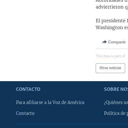
Autoridades di
adviertieron 
El presidente
Washington es
Compartir
This item is part of
Otras noticias
CONTACTO
SOBRE NO
Para afiliarse a la Voz de América
¿Quiénes s
Contacto
Política de 