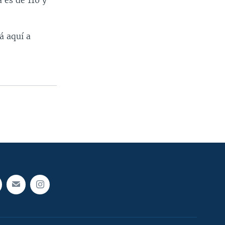
a es de 110 y
á aquí a