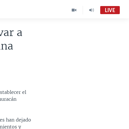
LIVE
var a
ina
stablecer el
 huracán
nes han dejado
mientos y