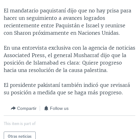
MULTIMEDIA
VENEZUELA
NICARAGUA
ECONOMÍA
El mandatario paquistaní dijo que no hay prisa para
PROGRAMAS TV
BRASIL
ENTRETENIMIENTO Y CULTURA
VIDEOS
hacer un seguimiento a avances logrados
recientemente entre Paquistán e Israel y reunirse
RADIO
TECNOLOGÍA
FOTOGRAFÍA
EL MUNDO AL DÍA
con Sharon próximamente en Naciones Unidas.
DIRECT
DEPORTES
AUDIOS
FORO INTERAMERICANO
AVANCE INFORMATIVO
En una entrevista exclusiva con la agencia de noticias
DOCUMENTALES DE LA VOA
CIENCIA Y SALUD
VISIÓN 360
AUDIONOTICIAS
Associated Press, el general Musharraf dijo que la
LAS CLAVES
BUENOS DÍAS AMÉRICA
posición de Islamabad es clara: Quiere progreso
Learning English
hacia una resolución de la causa palestina.
PANORAMA
ESTADOS UNIDOS AL DÍA
SÍGANOS
EL MUNDO AL DÍA [RADIO]
El presidente pakistaní también indicó que revisará
su posición a medida que se haga más progreso.
FORO [RADIO]
DEPORTIVO INTERNACIONAL
Compartir
Follow us
Idiomas
NOTA ECONÓMICA
This item is part of
ENTRETENIMIENTO
Otras noticias