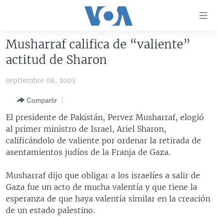
Enlaces
para
accesibilidad
Musharraf califica de “valiente”
Salte
AMÉRICA DEL NORTE
actitud de Sharon
al
ELECCIONES EEUU 2024
EEUU
contenido
septiembre 08, 2005
principal
VOA VERIFICA
MÉXICO
ELECCIONES EEUU
Salte
Compartir
AMÉRICA LATINA
HAITÍ
VOTO DIVIDIDO
VOA VERIFICA UCRANIA/RUSIA
al
El presidente de Pakistán, Pervez Musharraf, elogió
navegador
CHINA EN AMÉRICA LATINA
VOA VERIFICA INMIGRACIÓN
ARGENTINA
al primer ministro de Israel, Ariel Sharon,
principal
CENTROAMÉRICA
VOA VERIFICA AMÉRICA LATINA
BOLIVIA
calificándolo de valiente por ordenar la retirada de
Salte
asentamientos judíos de la Franja de Gaza.
a
OTRAS SECCIONES
COLOMBIA
COSTA RICA
búsqueda
ESPECIALES DE LA VOA
CHILE
EL SALVADOR
INMIGRACIÓN
Musharraf dijo que obligar a los israelíes a salir de
Gaza fue un acto de mucha valentía y que tiene la
LIBERTAD DE PRENSA
PERÚ
GUATEMALA
LIBERTAD DE PRENSA
esperanza de que haya valentía similar en la creación
UCRANIA
ECUADOR
HONDURAS
MUNDO
de un estado palestino.