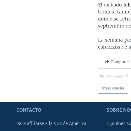
MULTIMEDIA
VENEZUELA
NICARAGUA
ECONOMÍA
El exiliado lí
Unidos, tambi
PROGRAMAS TV
BRASIL
ENTRETENIMIENTO Y CULTURA
VIDEOS
donde se refir
RADIO
TECNOLOGÍA
FOTOGRAFÍA
EL MUNDO AL DÍA
septiembre de
DIRECT
DEPORTES
AUDIOS
FORO INTERAMERICANO
AVANCE INFORMATIVO
La semana pas
DOCUMENTALES DE LA VOA
CIENCIA Y SALUD
VISIÓN 360
AUDIONOTICIAS
esfuerzos de a
LAS CLAVES
BUENOS DÍAS AMÉRICA
Compartir
PANORAMA
ESTADOS UNIDOS AL DÍA
EL MUNDO AL DÍA [RADIO]
This item is part of
FORO [RADIO]
Otras noticias
DEPORTIVO INTERNACIONAL
NOTA ECONÓMICA
CONTACTO
SOBRE NO
ENTRETENIMIENTO
Para afiliarse a la Voz de América
¿Quiénes s