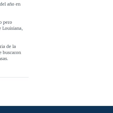
del año en
o pero
e Louisiana,
ia de la
ue buscaron
sas.