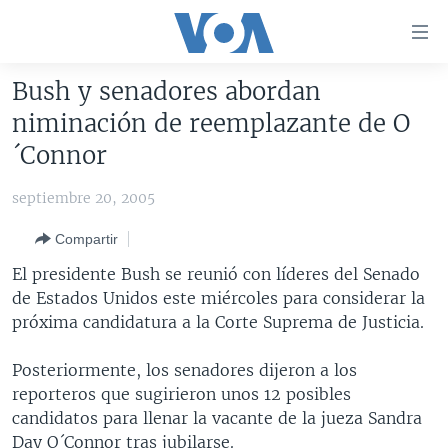
Enlaces
para
accesibilidad
Bush y senadores abordan
Salte
AMÉRICA DEL NORTE
niminación de reemplazante de O
al
ELECCIONES EEUU 2024
EEUU
´Connor
contenido
principal
VOA VERIFICA
MÉXICO
ELECCIONES EEUU
septiembre 20, 2005
Salte
AMÉRICA LATINA
HAITÍ
VOTO DIVIDIDO
VOA VERIFICA UCRANIA/RUSIA
al
Compartir
navegador
CHINA EN AMÉRICA LATINA
VOA VERIFICA INMIGRACIÓN
ARGENTINA
El presidente Bush se reunió con líderes del Senado
principal
CENTROAMÉRICA
VOA VERIFICA AMÉRICA LATINA
BOLIVIA
de Estados Unidos este miércoles para considerar la
Salte
próxima candidatura a la Corte Suprema de Justicia.
a
OTRAS SECCIONES
COLOMBIA
COSTA RICA
búsqueda
ESPECIALES DE LA VOA
CHILE
EL SALVADOR
INMIGRACIÓN
Posteriormente, los senadores dijeron a los
reporteros que sugirieron unos 12 posibles
LIBERTAD DE PRENSA
PERÚ
GUATEMALA
LIBERTAD DE PRENSA
candidatos para llenar la vacante de la jueza Sandra
UCRANIA
ECUADOR
HONDURAS
MUNDO
Day O´Connor tras jubilarse.