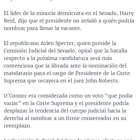
MULTIMEDIA
VENEZUELA
NICARAGUA
ECONOMÍA
El líder de la minoría demócrata en el Senado, Harry
PROGRAMAS TV
BRASIL
ENTRETENIMIENTO Y CULTURA
VIDEOS
Reid, dijo que el presidente no señaló a quién podría
nombrar para llenar la vacante.
RADIO
TECNOLOGÍA
FOTOGRAFÍA
EL MUNDO AL DÍA
DIRECT
DEPORTES
AUDIOS
FORO INTERAMERICANO
AVANCE INFORMATIVO
El republicano Arlen Specter, quien preside la
Comisión Judicial del Senado, opinó que la batalla
DOCUMENTALES DE LA VOA
CIENCIA Y SALUD
VISIÓN 360
AUDIONOTICIAS
respecto a la próxima candidatura será más
LAS CLAVES
BUENOS DÍAS AMÉRICA
contenciosa que la librada ante la nominación del
Learning English
mandatario para el cargo de Presidente de la Corte
PANORAMA
ESTADOS UNIDOS AL DÍA
Suprema que recayera en el juez John Roberts.
SÍGANOS
EL MUNDO AL DÍA [RADIO]
O´Connor era considerada como un voto “que podía
FORO [RADIO]
variar” en la Corte Suprema y el presidente podría
DEPORTIVO INTERNACIONAL
desplazar la tendencia del cuerpo judicial hacia la
Idiomas
derecha al nombrar a un firme conservador en su
NOTA ECONÓMICA
reemplazo.
ENTRETENIMIENTO