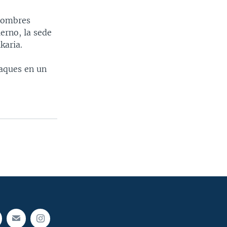
 hombres
erno, la sede
karia.
taques en un