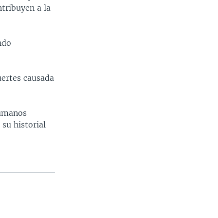
tribuyen a la
ndo
uertes causada
humanos
su historial