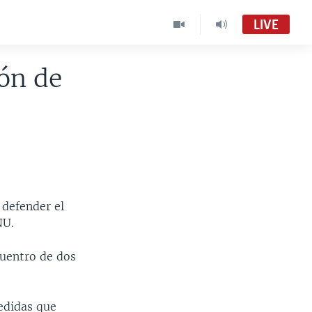
LIVE
ón de
 defender el
NU.
cuentro de dos
edidas que