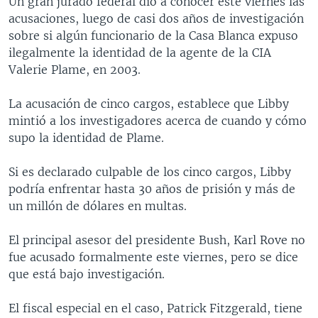
Un gran jurado federal dio a conocer este viernes las
MULTIMEDIA
VENEZUELA
NICARAGUA
ECONOMÍA
acusaciones, luego de casi dos años de investigación
sobre si algún funcionario de la Casa Blanca expuso
PROGRAMAS TV
BRASIL
ENTRETENIMIENTO Y CULTURA
VIDEOS
ilegalmente la identidad de la agente de la CIA
RADIO
TECNOLOGÍA
FOTOGRAFÍA
EL MUNDO AL DÍA
Valerie Plame, en 2003.
DIRECT
DEPORTES
AUDIOS
FORO INTERAMERICANO
AVANCE INFORMATIVO
La acusación de cinco cargos, establece que Libby
DOCUMENTALES DE LA VOA
CIENCIA Y SALUD
VISIÓN 360
AUDIONOTICIAS
mintió a los investigadores acerca de cuando y cómo
supo la identidad de Plame.
LAS CLAVES
BUENOS DÍAS AMÉRICA
Learning English
PANORAMA
ESTADOS UNIDOS AL DÍA
Si es declarado culpable de los cinco cargos, Libby
podría enfrentar hasta 30 años de prisión y más de
SÍGANOS
EL MUNDO AL DÍA [RADIO]
un millón de dólares en multas.
FORO [RADIO]
El principal asesor del presidente Bush, Karl Rove no
DEPORTIVO INTERNACIONAL
fue acusado formalmente este viernes, pero se dice
Idiomas
NOTA ECONÓMICA
que está bajo investigación.
ENTRETENIMIENTO
El fiscal especial en el caso, Patrick Fitzgerald, tiene