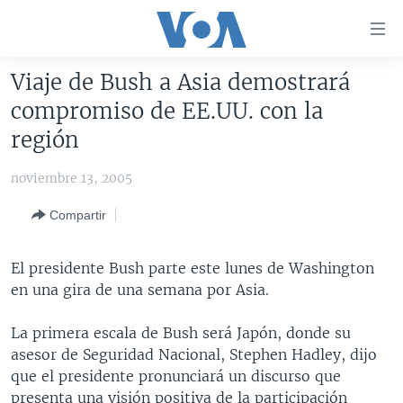
Enlaces
para
accesibilidad
Viaje de Bush a Asia demostrará
Salte
AMÉRICA DEL NORTE
compromiso de EE.UU. con la
al
ELECCIONES EEUU 2024
EEUU
región
contenido
principal
VOA VERIFICA
MÉXICO
ELECCIONES EEUU
noviembre 13, 2005
Salte
AMÉRICA LATINA
HAITÍ
VOTO DIVIDIDO
VOA VERIFICA UCRANIA/RUSIA
al
Compartir
navegador
CHINA EN AMÉRICA LATINA
VOA VERIFICA INMIGRACIÓN
ARGENTINA
principal
CENTROAMÉRICA
VOA VERIFICA AMÉRICA LATINA
BOLIVIA
El presidente Bush parte este lunes de Washington
Salte
en una gira de una semana por Asia.
a
OTRAS SECCIONES
COLOMBIA
COSTA RICA
búsqueda
ESPECIALES DE LA VOA
CHILE
EL SALVADOR
INMIGRACIÓN
La primera escala de Bush será Japón, donde su
asesor de Seguridad Nacional, Stephen Hadley, dijo
LIBERTAD DE PRENSA
PERÚ
GUATEMALA
LIBERTAD DE PRENSA
que el presidente pronunciará un discurso que
UCRANIA
ECUADOR
HONDURAS
MUNDO
presenta una visión positiva de la participación