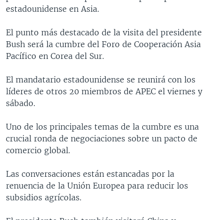
estadounidense en Asia.
MULTIMEDIA
VENEZUELA
NICARAGUA
ECONOMÍA
PROGRAMAS TV
BRASIL
ENTRETENIMIENTO Y CULTURA
VIDEOS
El punto más destacado de la visita del presidente
Bush será la cumbre del Foro de Cooperación Asia
RADIO
TECNOLOGÍA
FOTOGRAFÍA
EL MUNDO AL DÍA
Pacífico en Corea del Sur.
DIRECT
DEPORTES
AUDIOS
FORO INTERAMERICANO
AVANCE INFORMATIVO
El mandatario estadounidense se reunirá con los
DOCUMENTALES DE LA VOA
CIENCIA Y SALUD
VISIÓN 360
AUDIONOTICIAS
líderes de otros 20 miembros de APEC el viernes y
LAS CLAVES
BUENOS DÍAS AMÉRICA
sábado.
Learning English
PANORAMA
ESTADOS UNIDOS AL DÍA
Uno de los principales temas de la cumbre es una
SÍGANOS
EL MUNDO AL DÍA [RADIO]
crucial ronda de negociaciones sobre un pacto de
comercio global.
FORO [RADIO]
DEPORTIVO INTERNACIONAL
Las conversaciones están estancadas por la
Idiomas
renuencia de la Unión Europea para reducir los
NOTA ECONÓMICA
subsidios agrícolas.
ENTRETENIMIENTO