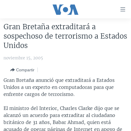
Enlaces
para
accesibilidad
Gran Bretaña extraditará a
Salte
AMÉRICA DEL NORTE
sospechoso de terrorismo a Estados
al
ELECCIONES EEUU 2024
EEUU
Unidos
contenido
principal
VOA VERIFICA
MÉXICO
ELECCIONES EEUU
noviembre 15, 2005
Salte
AMÉRICA LATINA
HAITÍ
VOTO DIVIDIDO
VOA VERIFICA UCRANIA/RUSIA
al
Compartir
navegador
CHINA EN AMÉRICA LATINA
VOA VERIFICA INMIGRACIÓN
ARGENTINA
Gran Bretaña anunció que extraditará a Estados
principal
CENTROAMÉRICA
VOA VERIFICA AMÉRICA LATINA
BOLIVIA
Unidos a un experto en computadoras para que
Salte
enfrente cargos de terrorismo.
a
OTRAS SECCIONES
COLOMBIA
COSTA RICA
búsqueda
ESPECIALES DE LA VOA
CHILE
EL SALVADOR
INMIGRACIÓN
El ministro del Interior, Charles Clarke dijo que se
alcanzó un acuerdo para extraditar al ciudadano
LIBERTAD DE PRENSA
PERÚ
GUATEMALA
LIBERTAD DE PRENSA
británico de 31 años, Babar Ahmad, quien está
UCRANIA
ECUADOR
HONDURAS
MUNDO
acusado de operar páginas de Internet en apoyo de