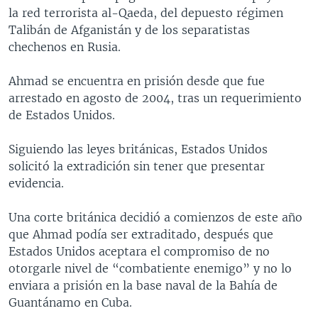
la red terrorista al-Qaeda, del depuesto régimen
MULTIMEDIA
VENEZUELA
NICARAGUA
ECONOMÍA
Talibán de Afganistán y de los separatistas
PROGRAMAS TV
BRASIL
ENTRETENIMIENTO Y CULTURA
VIDEOS
chechenos en Rusia.
RADIO
TECNOLOGÍA
FOTOGRAFÍA
EL MUNDO AL DÍA
Ahmad se encuentra en prisión desde que fue
DIRECT
DEPORTES
AUDIOS
FORO INTERAMERICANO
AVANCE INFORMATIVO
arrestado en agosto de 2004, tras un requerimiento
de Estados Unidos.
DOCUMENTALES DE LA VOA
CIENCIA Y SALUD
VISIÓN 360
AUDIONOTICIAS
LAS CLAVES
BUENOS DÍAS AMÉRICA
Siguiendo las leyes británicas, Estados Unidos
Learning English
solicitó la extradición sin tener que presentar
PANORAMA
ESTADOS UNIDOS AL DÍA
evidencia.
SÍGANOS
EL MUNDO AL DÍA [RADIO]
Una corte británica decidió a comienzos de este año
FORO [RADIO]
que Ahmad podía ser extraditado, después que
DEPORTIVO INTERNACIONAL
Estados Unidos aceptara el compromiso de no
Idiomas
otorgarle nivel de “combatiente enemigo” y no lo
NOTA ECONÓMICA
enviara a prisión en la base naval de la Bahía de
ENTRETENIMIENTO
Guantánamo en Cuba.