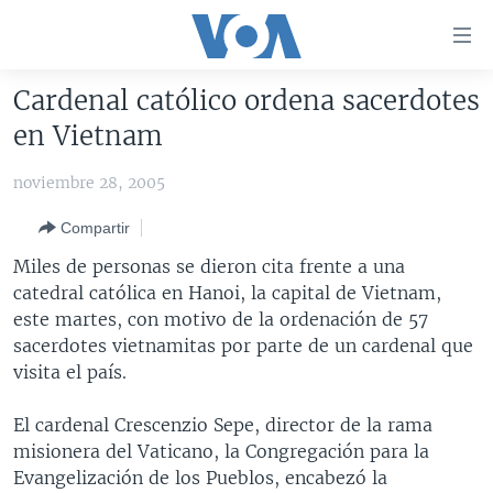
Enlaces
para
accesibilidad
Cardenal católico ordena sacerdotes
Salte
AMÉRICA DEL NORTE
en Vietnam
al
ELECCIONES EEUU 2024
EEUU
contenido
noviembre 28, 2005
principal
VOA VERIFICA
MÉXICO
ELECCIONES EEUU
Salte
Compartir
AMÉRICA LATINA
HAITÍ
VOTO DIVIDIDO
VOA VERIFICA UCRANIA/RUSIA
al
Miles de personas se dieron cita frente a una
navegador
CHINA EN AMÉRICA LATINA
VOA VERIFICA INMIGRACIÓN
ARGENTINA
catedral católica en Hanoi, la capital de Vietnam,
principal
CENTROAMÉRICA
VOA VERIFICA AMÉRICA LATINA
BOLIVIA
este martes, con motivo de la ordenación de 57
Salte
sacerdotes vietnamitas por parte de un cardenal que
a
OTRAS SECCIONES
COLOMBIA
COSTA RICA
visita el país.
búsqueda
ESPECIALES DE LA VOA
CHILE
EL SALVADOR
INMIGRACIÓN
El cardenal Crescenzio Sepe, director de la rama
LIBERTAD DE PRENSA
PERÚ
GUATEMALA
LIBERTAD DE PRENSA
misionera del Vaticano, la Congregación para la
UCRANIA
ECUADOR
HONDURAS
MUNDO
Evangelización de los Pueblos, encabezó la