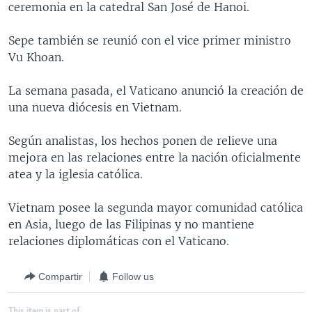
ceremonia en la catedral San José de Hanoi.
MULTIMEDIA
VENEZUELA
NICARAGUA
ECONOMÍA
PROGRAMAS TV
BRASIL
ENTRETENIMIENTO Y CULTURA
VIDEOS
Sepe también se reunió con el vice primer ministro
Vu Khoan.
RADIO
TECNOLOGÍA
FOTOGRAFÍA
EL MUNDO AL DÍA
DIRECT
DEPORTES
AUDIOS
FORO INTERAMERICANO
AVANCE INFORMATIVO
La semana pasada, el Vaticano anunció la creación de
una nueva diócesis en Vietnam.
DOCUMENTALES DE LA VOA
CIENCIA Y SALUD
VISIÓN 360
AUDIONOTICIAS
LAS CLAVES
BUENOS DÍAS AMÉRICA
Según analistas, los hechos ponen de relieve una
Learning English
mejora en las relaciones entre la nación oficialmente
PANORAMA
ESTADOS UNIDOS AL DÍA
atea y la iglesia católica.
SÍGANOS
EL MUNDO AL DÍA [RADIO]
Vietnam posee la segunda mayor comunidad católica
FORO [RADIO]
en Asia, luego de las Filipinas y no mantiene
DEPORTIVO INTERNACIONAL
relaciones diplomáticas con el Vaticano.
Idiomas
NOTA ECONÓMICA
Compartir
Follow us
ENTRETENIMIENTO
This item is part of