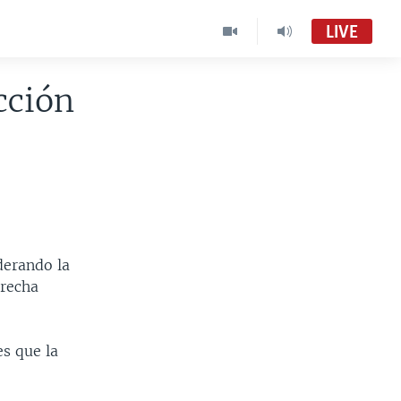
LIVE
cción
Foro (Radio)
Audio en vivo
Foro
VOA Spanish MC01
derando la
brecha
es que la