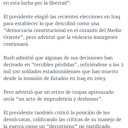
en esta lucha por la libertad”.
MULTIMEDIA
VENEZUELA
NICARAGUA
ECONOMÍA
PROGRAMAS TV
BRASIL
ENTRETENIMIENTO Y CULTURA
VIDEOS
El presidente elogió las recientes elecciones en Iraq
para establecer lo que describió como una
RADIO
TECNOLOGÍA
FOTOGRAFÍA
EL MUNDO AL DÍA
“democracia constitucional en el corazón del Medio
DIRECT
DEPORTES
AUDIOS
FORO INTERAMERICANO
AVANCE INFORMATIVO
Oriente”, pero advirtió que la violencia insurgente
continuará.
DOCUMENTALES DE LA VOA
CIENCIA Y SALUD
VISIÓN 360
AUDIONOTICIAS
LAS CLAVES
BUENOS DÍAS AMÉRICA
Bush admitió que algunas de sus decisiones han
Learning English
derivado en “terribles pérdidas”, refiriéndose a los 2
PANORAMA
ESTADOS UNIDOS AL DÍA
mil 100 soldados estadounidenses que han muerto
SÍGANOS
EL MUNDO AL DÍA [RADIO]
desde la invasión de Estados en Iraq en 2003.
FORO [RADIO]
Pero advirtió que un retiro de tropas apresurado
DEPORTIVO INTERNACIONAL
sería “un acto de imprudencia y deshonor”.
Idiomas
NOTA ECONÓMICA
El presidente también criticó la posición de los
ENTRETENIMIENTO
demócratas, calificando las críticas de su manejo de
la guerra como un “derrotismo” no justificado.