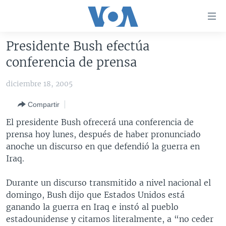
Enlaces
para
accesibilidad
Presidente Bush efectúa
Salte
AMÉRICA DEL NORTE
conferencia de prensa
al
ELECCIONES EEUU 2024
EEUU
contenido
diciembre 18, 2005
principal
VOA VERIFICA
MÉXICO
ELECCIONES EEUU
Salte
Compartir
AMÉRICA LATINA
HAITÍ
VOTO DIVIDIDO
VOA VERIFICA UCRANIA/RUSIA
al
El presidente Bush ofrecerá una conferencia de
navegador
CHINA EN AMÉRICA LATINA
VOA VERIFICA INMIGRACIÓN
ARGENTINA
prensa hoy lunes, después de haber pronunciado
principal
CENTROAMÉRICA
VOA VERIFICA AMÉRICA LATINA
BOLIVIA
anoche un discurso en que defendió la guerra en
Salte
Iraq.
a
OTRAS SECCIONES
COLOMBIA
COSTA RICA
búsqueda
ESPECIALES DE LA VOA
CHILE
EL SALVADOR
INMIGRACIÓN
Durante un discurso transmitido a nivel nacional el
domingo, Bush dijo que Estados Unidos está
LIBERTAD DE PRENSA
PERÚ
GUATEMALA
LIBERTAD DE PRENSA
ganando la guerra en Iraq e instó al pueblo
UCRANIA
ECUADOR
HONDURAS
MUNDO
estadounidense y citamos literalmente, a “no ceder