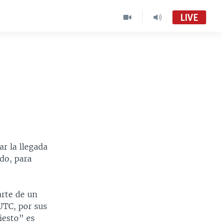
LIVE
r la llegada
do, para
rte de un
UTC, por sus
iesto” es