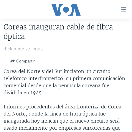
Enlaces
para
accesibilidad
Coreas inauguran cable de fibra
Salte
AMÉRICA DEL NORTE
óptica
al
ELECCIONES EEUU 2024
EEUU
contenido
diciembre 27, 2005
principal
VOA VERIFICA
MÉXICO
ELECCIONES EEUU
Salte
Compartir
AMÉRICA LATINA
HAITÍ
VOTO DIVIDIDO
VOA VERIFICA UCRANIA/RUSIA
al
Corea del Norte y del Sur iniciaron un circuito
navegador
CHINA EN AMÉRICA LATINA
VOA VERIFICA INMIGRACIÓN
ARGENTINA
telefónico interfronterizo, su primera comunicación
principal
CENTROAMÉRICA
VOA VERIFICA AMÉRICA LATINA
BOLIVIA
comercial desde que la península coreana fue
Salte
dividida en 1945.
a
OTRAS SECCIONES
COLOMBIA
COSTA RICA
búsqueda
ESPECIALES DE LA VOA
CHILE
EL SALVADOR
INMIGRACIÓN
Informes procedentes del área fronteriza de Corea
del Norte, donde la línea de fibra óptica fue
LIBERTAD DE PRENSA
PERÚ
GUATEMALA
LIBERTAD DE PRENSA
inaugurada hoy indican que el nuevo circuito será
UCRANIA
ECUADOR
HONDURAS
MUNDO
usado inicialmente por empresas surcoreanas que