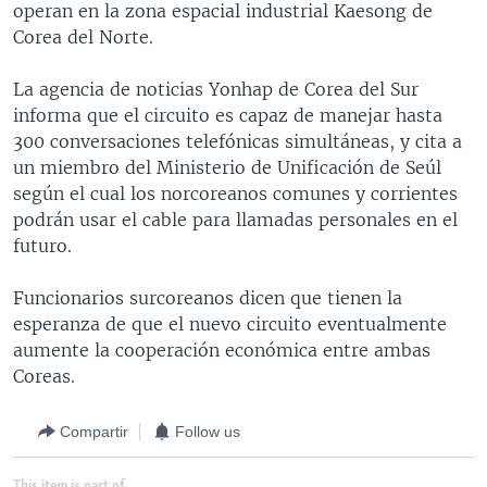
operan en la zona espacial industrial Kaesong de
MULTIMEDIA
VENEZUELA
NICARAGUA
ECONOMÍA
Corea del Norte.
PROGRAMAS TV
BRASIL
ENTRETENIMIENTO Y CULTURA
VIDEOS
La agencia de noticias Yonhap de Corea del Sur
RADIO
TECNOLOGÍA
FOTOGRAFÍA
EL MUNDO AL DÍA
informa que el circuito es capaz de manejar hasta
DIRECT
DEPORTES
AUDIOS
FORO INTERAMERICANO
AVANCE INFORMATIVO
300 conversaciones telefónicas simultáneas, y cita a
un miembro del Ministerio de Unificación de Seúl
DOCUMENTALES DE LA VOA
CIENCIA Y SALUD
VISIÓN 360
AUDIONOTICIAS
según el cual los norcoreanos comunes y corrientes
LAS CLAVES
BUENOS DÍAS AMÉRICA
podrán usar el cable para llamadas personales en el
Learning English
futuro.
PANORAMA
ESTADOS UNIDOS AL DÍA
SÍGANOS
EL MUNDO AL DÍA [RADIO]
Funcionarios surcoreanos dicen que tienen la
esperanza de que el nuevo circuito eventualmente
FORO [RADIO]
aumente la cooperación económica entre ambas
DEPORTIVO INTERNACIONAL
Coreas.
Idiomas
NOTA ECONÓMICA
Compartir
Follow us
ENTRETENIMIENTO
This item is part of