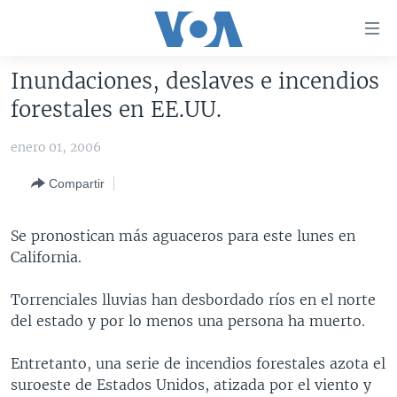
Enlaces
para
accesibilidad
Inundaciones, deslaves e incendios
Salte
AMÉRICA DEL NORTE
forestales en EE.UU.
al
ELECCIONES EEUU 2024
EEUU
contenido
enero 01, 2006
principal
VOA VERIFICA
MÉXICO
ELECCIONES EEUU
Salte
Compartir
AMÉRICA LATINA
HAITÍ
VOTO DIVIDIDO
VOA VERIFICA UCRANIA/RUSIA
al
navegador
CHINA EN AMÉRICA LATINA
VOA VERIFICA INMIGRACIÓN
ARGENTINA
Se pronostican más aguaceros para este lunes en
principal
CENTROAMÉRICA
VOA VERIFICA AMÉRICA LATINA
BOLIVIA
California.
Salte
a
OTRAS SECCIONES
COLOMBIA
COSTA RICA
Torrenciales lluvias han desbordado ríos en el norte
búsqueda
ESPECIALES DE LA VOA
CHILE
EL SALVADOR
INMIGRACIÓN
del estado y por lo menos una persona ha muerto.
LIBERTAD DE PRENSA
PERÚ
GUATEMALA
LIBERTAD DE PRENSA
Entretanto, una serie de incendios forestales azota el
UCRANIA
ECUADOR
HONDURAS
MUNDO
suroeste de Estados Unidos, atizada por el viento y