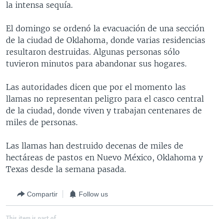
la intensa sequía.
MULTIMEDIA
VENEZUELA
NICARAGUA
ECONOMÍA
PROGRAMAS TV
BRASIL
ENTRETENIMIENTO Y CULTURA
VIDEOS
El domingo se ordenó la evacuación de una sección
de la ciudad de Oklahoma, donde varias residencias
RADIO
TECNOLOGÍA
FOTOGRAFÍA
EL MUNDO AL DÍA
resultaron destruidas. Algunas personas sólo
DIRECT
DEPORTES
AUDIOS
FORO INTERAMERICANO
AVANCE INFORMATIVO
tuvieron minutos para abandonar sus hogares.
DOCUMENTALES DE LA VOA
CIENCIA Y SALUD
VISIÓN 360
AUDIONOTICIAS
Las autoridades dicen que por el momento las
LAS CLAVES
BUENOS DÍAS AMÉRICA
llamas no representan peligro para el casco central
Learning English
de la ciudad, donde viven y trabajan centenares de
PANORAMA
ESTADOS UNIDOS AL DÍA
miles de personas.
SÍGANOS
EL MUNDO AL DÍA [RADIO]
Las llamas han destruido decenas de miles de
FORO [RADIO]
hectáreas de pastos en Nuevo México, Oklahoma y
DEPORTIVO INTERNACIONAL
Texas desde la semana pasada.
Idiomas
NOTA ECONÓMICA
Compartir
Follow us
ENTRETENIMIENTO
This item is part of