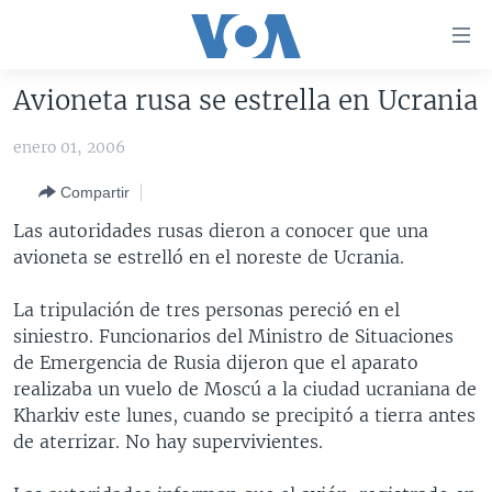
Enlaces
para
accesibilidad
Avioneta rusa se estrella en Ucrania
Salte
AMÉRICA DEL NORTE
al
enero 01, 2006
ELECCIONES EEUU 2024
EEUU
contenido
Compartir
principal
VOA VERIFICA
MÉXICO
ELECCIONES EEUU
Salte
Las autoridades rusas dieron a conocer que una
AMÉRICA LATINA
HAITÍ
VOTO DIVIDIDO
VOA VERIFICA UCRANIA/RUSIA
al
avioneta se estrelló en el noreste de Ucrania.
navegador
CHINA EN AMÉRICA LATINA
VOA VERIFICA INMIGRACIÓN
ARGENTINA
principal
La tripulación de tres personas pereció en el
CENTROAMÉRICA
VOA VERIFICA AMÉRICA LATINA
BOLIVIA
Salte
siniestro. Funcionarios del Ministro de Situaciones
a
OTRAS SECCIONES
COLOMBIA
COSTA RICA
de Emergencia de Rusia dijeron que el aparato
búsqueda
realizaba un vuelo de Moscú a la ciudad ucraniana de
ESPECIALES DE LA VOA
CHILE
EL SALVADOR
INMIGRACIÓN
Kharkiv este lunes, cuando se precipitó a tierra antes
LIBERTAD DE PRENSA
PERÚ
GUATEMALA
LIBERTAD DE PRENSA
de aterrizar. No hay supervivientes.
UCRANIA
ECUADOR
HONDURAS
MUNDO