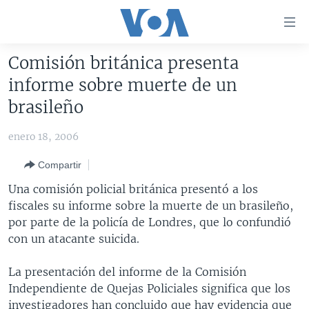
Enlaces
para
accesibilidad
Comisión británica presenta
Salte
AMÉRICA DEL NORTE
informe sobre muerte de un
al
ELECCIONES EEUU 2024
EEUU
brasileño
contenido
principal
VOA VERIFICA
MÉXICO
ELECCIONES EEUU
enero 18, 2006
Salte
AMÉRICA LATINA
HAITÍ
VOTO DIVIDIDO
VOA VERIFICA UCRANIA/RUSIA
al
Compartir
navegador
CHINA EN AMÉRICA LATINA
VOA VERIFICA INMIGRACIÓN
ARGENTINA
Una comisión policial británica presentó a los
principal
CENTROAMÉRICA
VOA VERIFICA AMÉRICA LATINA
BOLIVIA
fiscales su informe sobre la muerte de un brasileño,
Salte
por parte de la policía de Londres, que lo confundió
a
OTRAS SECCIONES
COLOMBIA
COSTA RICA
con un atacante suicida.
búsqueda
ESPECIALES DE LA VOA
CHILE
EL SALVADOR
INMIGRACIÓN
La presentación del informe de la Comisión
LIBERTAD DE PRENSA
PERÚ
GUATEMALA
LIBERTAD DE PRENSA
Independiente de Quejas Policiales significa que los
UCRANIA
ECUADOR
HONDURAS
MUNDO
investigadores han concluido que hay evidencia que