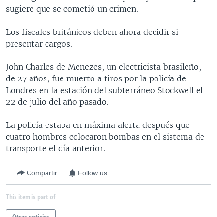
sugiere que se cometió un crimen.
MULTIMEDIA
VENEZUELA
NICARAGUA
ECONOMÍA
PROGRAMAS TV
BRASIL
ENTRETENIMIENTO Y CULTURA
VIDEOS
Los fiscales británicos deben ahora decidir si
presentar cargos.
RADIO
TECNOLOGÍA
FOTOGRAFÍA
EL MUNDO AL DÍA
DIRECT
DEPORTES
AUDIOS
FORO INTERAMERICANO
AVANCE INFORMATIVO
John Charles de Menezes, un electricista brasileño,
de 27 años, fue muerto a tiros por la policía de
DOCUMENTALES DE LA VOA
CIENCIA Y SALUD
VISIÓN 360
AUDIONOTICIAS
Londres en la estación del subterráneo Stockwell el
LAS CLAVES
BUENOS DÍAS AMÉRICA
22 de julio del año pasado.
Learning English
PANORAMA
ESTADOS UNIDOS AL DÍA
La policía estaba en máxima alerta después que
SÍGANOS
EL MUNDO AL DÍA [RADIO]
cuatro hombres colocaron bombas en el sistema de
transporte el día anterior.
FORO [RADIO]
DEPORTIVO INTERNACIONAL
Compartir
Follow us
Idiomas
NOTA ECONÓMICA
This item is part of
ENTRETENIMIENTO