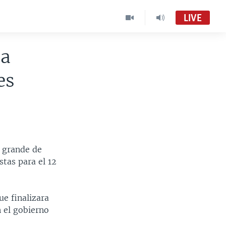
LIVE
ia
es
s grande de
stas para el 12
ue finalizara
 el gobierno