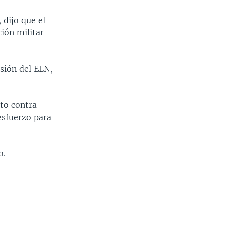
 dijo que el
ión militar
isión del ELN,
to contra
esfuerzo para
o.