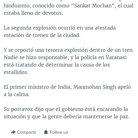
hinduismo, conocido como “Sankat Mochan”, el cual
MULTIMEDIA
VENEZUELA
NICARAGUA
ECONOMÍA
estaba lleno de devotos.
PROGRAMAS TV
BRASIL
ENTRETENIMIENTO Y CULTURA
VIDEOS
La segunda explosión ocurrió en una atestada
RADIO
TECNOLOGÍA
FOTOGRAFÍA
EL MUNDO AL DÍA
estación de trenes de la ciudad.
DIRECT
DEPORTES
AUDIOS
FORO INTERAMERICANO
AVANCE INFORMATIVO
Y se reportó una tercera explosión dentro de un tren.
DOCUMENTALES DE LA VOA
CIENCIA Y SALUD
VISIÓN 360
AUDIONOTICIAS
Nadie se hizo responsable, y la policía en Varanasi
LAS CLAVES
BUENOS DÍAS AMÉRICA
está tratando de determinar la causa de los
Learning English
estallidos.
PANORAMA
ESTADOS UNIDOS AL DÍA
SÍGANOS
EL MUNDO AL DÍA [RADIO]
El primer ministro de India, Manmohan Singh apeló
a la calma.
FORO [RADIO]
DEPORTIVO INTERNACIONAL
Su portavoz dijo que el gobierno está encarando la
Idiomas
situación y que la gente debería mantenerse la paz.
NOTA ECONÓMICA
ENTRETENIMIENTO
Compartir
Follow us