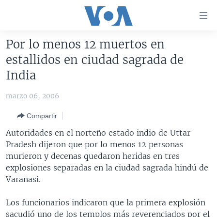
Enlaces
para
accesibilidad
Por lo menos 12 muertos en
Salte
AMÉRICA DEL NORTE
estallidos en ciudad sagrada de
al
ELECCIONES EEUU 2024
EEUU
India
contenido
principal
VOA VERIFICA
MÉXICO
ELECCIONES EEUU
marzo 06, 2006
Salte
AMÉRICA LATINA
HAITÍ
VOTO DIVIDIDO
VOA VERIFICA UCRANIA/RUSIA
al
Compartir
navegador
CHINA EN AMÉRICA LATINA
VOA VERIFICA INMIGRACIÓN
ARGENTINA
Autoridades en el norteño estado indio de Uttar
principal
CENTROAMÉRICA
VOA VERIFICA AMÉRICA LATINA
BOLIVIA
Pradesh dijeron que por lo menos 12 personas
Salte
murieron y decenas quedaron heridas en tres
a
OTRAS SECCIONES
COLOMBIA
COSTA RICA
explosiones separadas en la ciudad sagrada hindú de
búsqueda
ESPECIALES DE LA VOA
CHILE
EL SALVADOR
INMIGRACIÓN
Varanasi.
LIBERTAD DE PRENSA
PERÚ
GUATEMALA
LIBERTAD DE PRENSA
Los funcionarios indicaron que la primera explosión
UCRANIA
ECUADOR
HONDURAS
MUNDO
sacudió uno de los templos más reverenciados por el