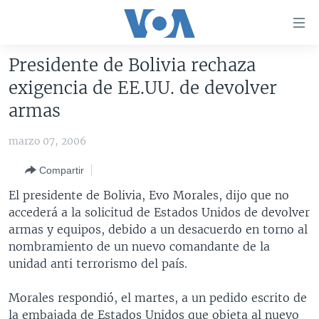
Enlaces
para
accesibilidad
Presidente de Bolivia rechaza
Salte
AMÉRICA DEL NORTE
exigencia de EE.UU. de devolver
al
ELECCIONES EEUU 2024
EEUU
armas
contenido
principal
VOA VERIFICA
MÉXICO
ELECCIONES EEUU
marzo 07, 2006
Salte
AMÉRICA LATINA
HAITÍ
VOTO DIVIDIDO
VOA VERIFICA UCRANIA/RUSIA
al
Compartir
navegador
CHINA EN AMÉRICA LATINA
VOA VERIFICA INMIGRACIÓN
ARGENTINA
El presidente de Bolivia, Evo Morales, dijo que no
principal
CENTROAMÉRICA
VOA VERIFICA AMÉRICA LATINA
BOLIVIA
accederá a la solicitud de Estados Unidos de devolver
Salte
armas y equipos, debido a un desacuerdo en torno al
a
OTRAS SECCIONES
COLOMBIA
COSTA RICA
nombramiento de un nuevo comandante de la
búsqueda
ESPECIALES DE LA VOA
CHILE
EL SALVADOR
INMIGRACIÓN
unidad anti terrorismo del país.
LIBERTAD DE PRENSA
PERÚ
GUATEMALA
LIBERTAD DE PRENSA
Morales respondió, el martes, a un pedido escrito de
UCRANIA
ECUADOR
HONDURAS
MUNDO
la embajada de Estados Unidos que objeta al nuevo