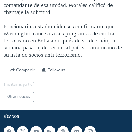
comandante de esa unidad. Morales calificó de
MULTIMEDIA
VENEZUELA
NICARAGUA
ECONOMÍA
chantaje la solicitud.
PROGRAMAS TV
BRASIL
ENTRETENIMIENTO Y CULTURA
VIDEOS
Funcionarios estadounidenses confirmaron que
RADIO
TECNOLOGÍA
FOTOGRAFÍA
EL MUNDO AL DÍA
Washington cancelará sus programas de contra
DIRECT
DEPORTES
AUDIOS
FORO INTERAMERICANO
AVANCE INFORMATIVO
terrorismo en Bolivia después de su decisión, la
semana pasada, de retirar al país sudamericano de
DOCUMENTALES DE LA VOA
CIENCIA Y SALUD
VISIÓN 360
AUDIONOTICIAS
su lista de socios anti terrorismo.
LAS CLAVES
BUENOS DÍAS AMÉRICA
Learning English
PANORAMA
ESTADOS UNIDOS AL DÍA
Compartir
Follow us
SÍGANOS
EL MUNDO AL DÍA [RADIO]
This item is part of
FORO [RADIO]
Otras noticias
DEPORTIVO INTERNACIONAL
Idiomas
NOTA ECONÓMICA
SÍGANOS
ENTRETENIMIENTO