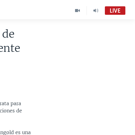
LIVE
 de
ente
rata para
aciones de
ingold es una