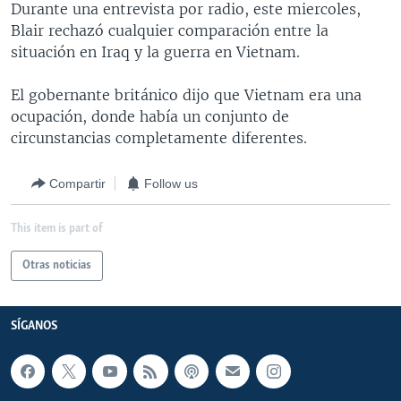
Durante una entrevista por radio, este miercoles,
MULTIMEDIA
VENEZUELA
NICARAGUA
ECONOMÍA
Blair rechazó cualquier comparación entre la
PROGRAMAS TV
BRASIL
ENTRETENIMIENTO Y CULTURA
VIDEOS
situación en Iraq y la guerra en Vietnam.
RADIO
TECNOLOGÍA
FOTOGRAFÍA
EL MUNDO AL DÍA
El gobernante británico dijo que Vietnam era una
DIRECT
DEPORTES
AUDIOS
FORO INTERAMERICANO
AVANCE INFORMATIVO
ocupación, donde había un conjunto de
circunstancias completamente diferentes.
DOCUMENTALES DE LA VOA
CIENCIA Y SALUD
VISIÓN 360
AUDIONOTICIAS
LAS CLAVES
BUENOS DÍAS AMÉRICA
Compartir
Follow us
Learning English
PANORAMA
ESTADOS UNIDOS AL DÍA
This item is part of
SÍGANOS
EL MUNDO AL DÍA [RADIO]
Otras noticias
FORO [RADIO]
DEPORTIVO INTERNACIONAL
Idiomas
SÍGANOS
NOTA ECONÓMICA
ENTRETENIMIENTO