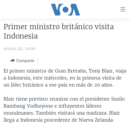
Enlaces
para
accesibilidad
Primer ministro británico visita
Salte
AMÉRICA DEL NORTE
Indonesia
al
ELECCIONES EEUU 2024
EEUU
contenido
marzo 28, 2006
principal
VOA VERIFICA
MÉXICO
ELECCIONES EEUU
Salte
Compartir
AMÉRICA LATINA
HAITÍ
VOTO DIVIDIDO
VOA VERIFICA UCRANIA/RUSIA
al
El primer ministro de Gran Bretaña, Tony Blair, viaja
navegador
CHINA EN AMÉRICA LATINA
VOA VERIFICA INMIGRACIÓN
ARGENTINA
a Indonesia, este miércoles, en la primera visita de
principal
CENTROAMÉRICA
VOA VERIFICA AMÉRICA LATINA
BOLIVIA
un líder británico a ese pais en más de 20 años.
Salte
a
OTRAS SECCIONES
COLOMBIA
COSTA RICA
Blair tiene previsto reunirse con el presidente Susilo
búsqueda
ESPECIALES DE LA VOA
CHILE
EL SALVADOR
INMIGRACIÓN
Bambang Yudhoyono e influyentes líderes
musulmanes. También visitará una madraza. Blair
LIBERTAD DE PRENSA
PERÚ
GUATEMALA
LIBERTAD DE PRENSA
llega a Indonesia procedente de Nueva Zelanda.
UCRANIA
ECUADOR
HONDURAS
MUNDO