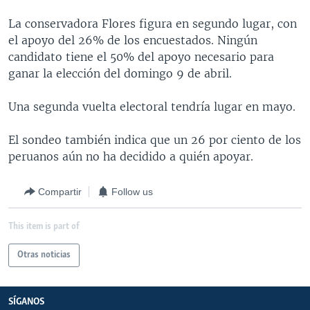
MULTIMEDIA
VENEZUELA
NICARAGUA
ECONOMÍA
La conservadora Flores figura en segundo lugar, con
PROGRAMAS TV
BRASIL
ENTRETENIMIENTO Y CULTURA
VIDEOS
el apoyo del 26% de los encuestados. Ningún
candidato tiene el 50% del apoyo necesario para
RADIO
TECNOLOGÍA
FOTOGRAFÍA
EL MUNDO AL DÍA
ganar la elección del domingo 9 de abril.
DIRECT
DEPORTES
AUDIOS
FORO INTERAMERICANO
AVANCE INFORMATIVO
Una segunda vuelta electoral tendría lugar en mayo.
DOCUMENTALES DE LA VOA
CIENCIA Y SALUD
VISIÓN 360
AUDIONOTICIAS
LAS CLAVES
BUENOS DÍAS AMÉRICA
El sondeo también indica que un 26 por ciento de los
Learning English
peruanos aún no ha decidido a quién apoyar.
PANORAMA
ESTADOS UNIDOS AL DÍA
SÍGANOS
EL MUNDO AL DÍA [RADIO]
Compartir
Follow us
FORO [RADIO]
This item is part of
DEPORTIVO INTERNACIONAL
Idiomas
Otras noticias
NOTA ECONÓMICA
ENTRETENIMIENTO
SÍGANOS