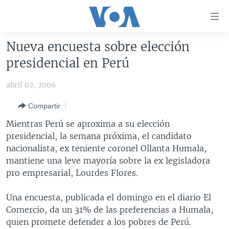
Enlaces
para
accesibilidad
Nueva encuesta sobre elección
Salte
AMÉRICA DEL NORTE
presidencial en Perú
al
ELECCIONES EEUU 2024
EEUU
contenido
abril 02, 2006
principal
VOA VERIFICA
MÉXICO
ELECCIONES EEUU
Salte
Compartir
AMÉRICA LATINA
HAITÍ
VOTO DIVIDIDO
VOA VERIFICA UCRANIA/RUSIA
al
Mientras Perú se aproxima a su elección
navegador
CHINA EN AMÉRICA LATINA
VOA VERIFICA INMIGRACIÓN
ARGENTINA
presidencial, la semana próxima, el candidato
principal
CENTROAMÉRICA
VOA VERIFICA AMÉRICA LATINA
BOLIVIA
nacionalista, ex teniente coronel Ollanta Humala,
Salte
mantiene una leve mayoría sobre la ex legisladora
a
OTRAS SECCIONES
COLOMBIA
COSTA RICA
pro empresarial, Lourdes Flores.
búsqueda
ESPECIALES DE LA VOA
CHILE
EL SALVADOR
INMIGRACIÓN
Una encuesta, publicada el domingo en el diario El
LIBERTAD DE PRENSA
PERÚ
GUATEMALA
LIBERTAD DE PRENSA
Comercio, da un 31% de las preferencias a Humala,
UCRANIA
ECUADOR
HONDURAS
MUNDO
quien promete defender a los pobres de Perú.