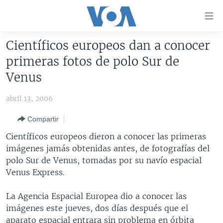
Enlaces
para
accesibilidad
Científicos europeos dan a conocer
Salte
AMÉRICA DEL NORTE
primeras fotos de polo Sur de
al
ELECCIONES EEUU 2024
EEUU
Venus
contenido
principal
VOA VERIFICA
MÉXICO
ELECCIONES EEUU
abril 13, 2006
Salte
AMÉRICA LATINA
HAITÍ
VOTO DIVIDIDO
VOA VERIFICA UCRANIA/RUSIA
al
Compartir
navegador
CHINA EN AMÉRICA LATINA
VOA VERIFICA INMIGRACIÓN
ARGENTINA
Científicos europeos dieron a conocer las primeras
principal
CENTROAMÉRICA
VOA VERIFICA AMÉRICA LATINA
BOLIVIA
imágenes jamás obtenidas antes, de fotografías del
Salte
polo Sur de Venus, tomadas por su navío espacial
a
OTRAS SECCIONES
COLOMBIA
COSTA RICA
Venus Express.
búsqueda
ESPECIALES DE LA VOA
CHILE
EL SALVADOR
INMIGRACIÓN
La Agencia Espacial Europea dio a conocer las
LIBERTAD DE PRENSA
PERÚ
GUATEMALA
LIBERTAD DE PRENSA
imágenes este jueves, dos días después que el
UCRANIA
ECUADOR
HONDURAS
MUNDO
aparato espacial entrara sin problema en órbita