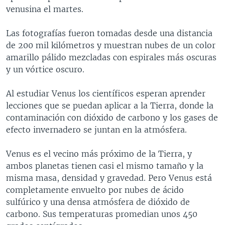
venusina el martes.
MULTIMEDIA
VENEZUELA
NICARAGUA
ECONOMÍA
PROGRAMAS TV
BRASIL
ENTRETENIMIENTO Y CULTURA
VIDEOS
Las fotografías fueron tomadas desde una distancia
de 200 mil kilómetros y muestran nubes de un color
RADIO
TECNOLOGÍA
FOTOGRAFÍA
EL MUNDO AL DÍA
amarillo pálido mezcladas con espirales más oscuras
DIRECT
DEPORTES
AUDIOS
FORO INTERAMERICANO
AVANCE INFORMATIVO
y un vórtice oscuro.
DOCUMENTALES DE LA VOA
CIENCIA Y SALUD
VISIÓN 360
AUDIONOTICIAS
Al estudiar Venus los científicos esperan aprender
LAS CLAVES
BUENOS DÍAS AMÉRICA
lecciones que se puedan aplicar a la Tierra, donde la
Learning English
contaminación con dióxido de carbono y los gases de
PANORAMA
ESTADOS UNIDOS AL DÍA
efecto invernadero se juntan en la atmósfera.
SÍGANOS
EL MUNDO AL DÍA [RADIO]
Venus es el vecino más próximo de la Tierra, y
FORO [RADIO]
ambos planetas tienen casi el mismo tamaño y la
DEPORTIVO INTERNACIONAL
misma masa, densidad y gravedad. Pero Venus está
Idiomas
completamente envuelto por nubes de ácido
NOTA ECONÓMICA
sulfúrico y una densa atmósfera de dióxido de
ENTRETENIMIENTO
carbono. Sus temperaturas promedian unos 450