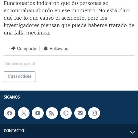
Funcionarios indicaron que 60 personas se
MULTIMEDIA
VENEZUELA
NICARAGUA
ECONOMÍA
encontraban abordo en ese momento. No está claro
PROGRAMAS TV
BRASIL
ENTRETENIMIENTO Y CULTURA
VIDEOS
qué fue lo que causó el accidente, pero los
investigadores piensan que puede haberse tratado de
RADIO
TECNOLOGÍA
FOTOGRAFÍA
EL MUNDO AL DÍA
una falla mecánica.
DIRECT
DEPORTES
AUDIOS
FORO INTERAMERICANO
AVANCE INFORMATIVO
Compartir
Follow us
DOCUMENTALES DE LA VOA
CIENCIA Y SALUD
VISIÓN 360
AUDIONOTICIAS
LAS CLAVES
BUENOS DÍAS AMÉRICA
This item is part of
Learning English
PANORAMA
ESTADOS UNIDOS AL DÍA
Otras noticias
SÍGANOS
EL MUNDO AL DÍA [RADIO]
FORO [RADIO]
SÍGANOS
DEPORTIVO INTERNACIONAL
Idiomas
NOTA ECONÓMICA
ENTRETENIMIENTO
CONTACTO