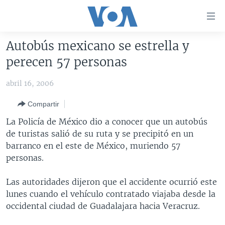
Enlaces
para
accesibilidad
Autobús mexicano se estrella y
Salte
AMÉRICA DEL NORTE
perecen 57 personas
al
ELECCIONES EEUU 2024
EEUU
contenido
abril 16, 2006
principal
VOA VERIFICA
MÉXICO
ELECCIONES EEUU
Salte
Compartir
AMÉRICA LATINA
HAITÍ
VOTO DIVIDIDO
VOA VERIFICA UCRANIA/RUSIA
al
La Policía de México dio a conocer que un autobús
navegador
CHINA EN AMÉRICA LATINA
VOA VERIFICA INMIGRACIÓN
ARGENTINA
de turistas salió de su ruta y se precipitó en un
principal
CENTROAMÉRICA
VOA VERIFICA AMÉRICA LATINA
BOLIVIA
barranco en el este de México, muriendo 57
Salte
personas.
a
OTRAS SECCIONES
COLOMBIA
COSTA RICA
búsqueda
ESPECIALES DE LA VOA
CHILE
EL SALVADOR
INMIGRACIÓN
Las autoridades dijeron que el accidente ocurrió este
lunes cuando el vehículo contratado viajaba desde la
LIBERTAD DE PRENSA
PERÚ
GUATEMALA
LIBERTAD DE PRENSA
occidental ciudad de Guadalajara hacia Veracruz.
UCRANIA
ECUADOR
HONDURAS
MUNDO