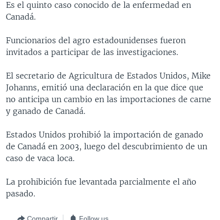
Es el quinto caso conocido de la enfermedad en
MULTIMEDIA
VENEZUELA
NICARAGUA
ECONOMÍA
Canadá.
PROGRAMAS TV
BRASIL
ENTRETENIMIENTO Y CULTURA
VIDEOS
Funcionarios del agro estadounidenses fueron
RADIO
TECNOLOGÍA
FOTOGRAFÍA
EL MUNDO AL DÍA
invitados a participar de las investigaciones.
DIRECT
DEPORTES
AUDIOS
FORO INTERAMERICANO
AVANCE INFORMATIVO
El secretario de Agricultura de Estados Unidos, Mike
DOCUMENTALES DE LA VOA
CIENCIA Y SALUD
VISIÓN 360
AUDIONOTICIAS
Johanns, emitió una declaración en la que dice que
LAS CLAVES
BUENOS DÍAS AMÉRICA
no anticipa un cambio en las importaciones de carne
Learning English
y ganado de Canadá.
PANORAMA
ESTADOS UNIDOS AL DÍA
SÍGANOS
EL MUNDO AL DÍA [RADIO]
Estados Unidos prohibió la importación de ganado
de Canadá en 2003, luego del descubrimiento de un
FORO [RADIO]
caso de vaca loca.
DEPORTIVO INTERNACIONAL
Idiomas
La prohibición fue levantada parcialmente el año
NOTA ECONÓMICA
pasado.
ENTRETENIMIENTO
Compartir
Follow us