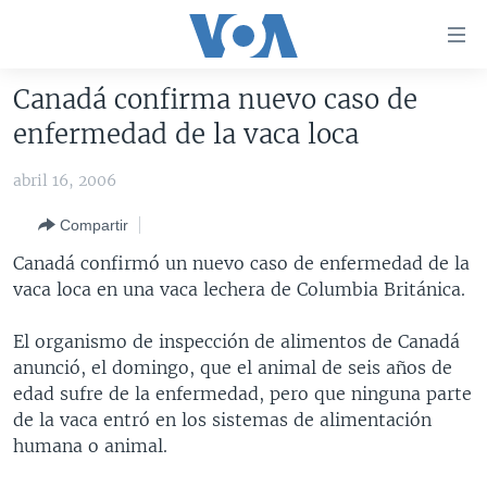
Enlaces
para
accesibilidad
Canadá confirma nuevo caso de
Salte
AMÉRICA DEL NORTE
enfermedad de la vaca loca
al
ELECCIONES EEUU 2024
EEUU
contenido
abril 16, 2006
principal
VOA VERIFICA
MÉXICO
ELECCIONES EEUU
Salte
Compartir
AMÉRICA LATINA
HAITÍ
VOTO DIVIDIDO
VOA VERIFICA UCRANIA/RUSIA
al
Canadá confirmó un nuevo caso de enfermedad de la
navegador
CHINA EN AMÉRICA LATINA
VOA VERIFICA INMIGRACIÓN
ARGENTINA
vaca loca en una vaca lechera de Columbia Británica.
principal
CENTROAMÉRICA
VOA VERIFICA AMÉRICA LATINA
BOLIVIA
Salte
El organismo de inspección de alimentos de Canadá
a
OTRAS SECCIONES
COLOMBIA
COSTA RICA
anunció, el domingo, que el animal de seis años de
búsqueda
ESPECIALES DE LA VOA
CHILE
EL SALVADOR
INMIGRACIÓN
edad sufre de la enfermedad, pero que ninguna parte
de la vaca entró en los sistemas de alimentación
LIBERTAD DE PRENSA
PERÚ
GUATEMALA
LIBERTAD DE PRENSA
humana o animal.
UCRANIA
ECUADOR
HONDURAS
MUNDO