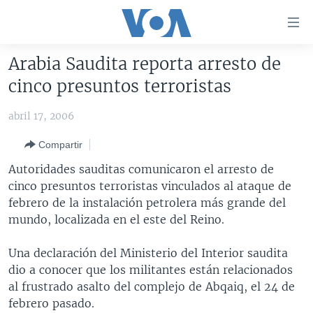
Enlaces
para
accesibilidad
Arabia Saudita reporta arresto de
Salte
AMÉRICA DEL NORTE
cinco presuntos terroristas
al
ELECCIONES EEUU 2024
EEUU
contenido
abril 17, 2006
principal
VOA VERIFICA
MÉXICO
ELECCIONES EEUU
Salte
Compartir
AMÉRICA LATINA
HAITÍ
VOTO DIVIDIDO
VOA VERIFICA UCRANIA/RUSIA
al
Autoridades sauditas comunicaron el arresto de
navegador
CHINA EN AMÉRICA LATINA
VOA VERIFICA INMIGRACIÓN
ARGENTINA
cinco presuntos terroristas vinculados al ataque de
principal
CENTROAMÉRICA
VOA VERIFICA AMÉRICA LATINA
BOLIVIA
febrero de la instalación petrolera más grande del
Salte
mundo, localizada en el este del Reino.
a
OTRAS SECCIONES
COLOMBIA
COSTA RICA
búsqueda
ESPECIALES DE LA VOA
CHILE
EL SALVADOR
INMIGRACIÓN
Una declaración del Ministerio del Interior saudita
dio a conocer que los militantes están relacionados
LIBERTAD DE PRENSA
PERÚ
GUATEMALA
LIBERTAD DE PRENSA
al frustrado asalto del complejo de Abqaiq, el 24 de
UCRANIA
ECUADOR
HONDURAS
MUNDO
febrero pasado.