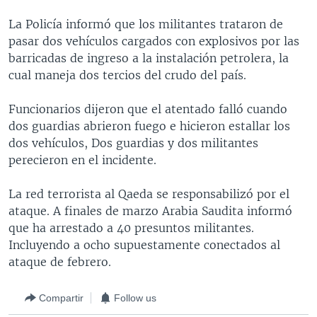
MULTIMEDIA
VENEZUELA
NICARAGUA
ECONOMÍA
La Policía informó que los militantes trataron de
PROGRAMAS TV
BRASIL
ENTRETENIMIENTO Y CULTURA
VIDEOS
pasar dos vehículos cargados con explosivos por las
barricadas de ingreso a la instalación petrolera, la
RADIO
TECNOLOGÍA
FOTOGRAFÍA
EL MUNDO AL DÍA
cual maneja dos tercios del crudo del país.
DIRECT
DEPORTES
AUDIOS
FORO INTERAMERICANO
AVANCE INFORMATIVO
Funcionarios dijeron que el atentado falló cuando
DOCUMENTALES DE LA VOA
CIENCIA Y SALUD
VISIÓN 360
AUDIONOTICIAS
dos guardias abrieron fuego e hicieron estallar los
LAS CLAVES
BUENOS DÍAS AMÉRICA
dos vehículos, Dos guardias y dos militantes
Learning English
perecieron en el incidente.
PANORAMA
ESTADOS UNIDOS AL DÍA
SÍGANOS
EL MUNDO AL DÍA [RADIO]
La red terrorista al Qaeda se responsabilizó por el
ataque. A finales de marzo Arabia Saudita informó
FORO [RADIO]
que ha arrestado a 40 presuntos militantes.
DEPORTIVO INTERNACIONAL
Incluyendo a ocho supuestamente conectados al
Idiomas
ataque de febrero.
NOTA ECONÓMICA
ENTRETENIMIENTO
Compartir
Follow us