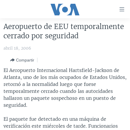
Enlaces
para
accesibilidad
Aeropuerto de EEU temporalmente
Salte
AMÉRICA DEL NORTE
cerrado por seguridad
al
ELECCIONES EEUU 2024
EEUU
contenido
abril 18, 2006
principal
VOA VERIFICA
MÉXICO
ELECCIONES EEUU
Salte
Compartir
AMÉRICA LATINA
HAITÍ
VOTO DIVIDIDO
VOA VERIFICA UCRANIA/RUSIA
al
El Aeropuerto Internacional Hartsfield-Jackson de
navegador
CHINA EN AMÉRICA LATINA
VOA VERIFICA INMIGRACIÓN
ARGENTINA
Atlanta, uno de los más ocupados de Estados Unidos,
principal
CENTROAMÉRICA
VOA VERIFICA AMÉRICA LATINA
BOLIVIA
retornó a la normalidad luego que fuese
Salte
temporalmente cerrado cuando las autoridades
a
OTRAS SECCIONES
COLOMBIA
COSTA RICA
hallaron un paquete sospechoso en un puesto de
búsqueda
ESPECIALES DE LA VOA
CHILE
EL SALVADOR
INMIGRACIÓN
seguridad.
LIBERTAD DE PRENSA
PERÚ
GUATEMALA
LIBERTAD DE PRENSA
El paquete fue detectado en una máquina de
UCRANIA
ECUADOR
HONDURAS
MUNDO
verificación este miércoles de tarde. Funcionarios