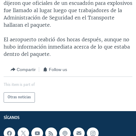
dijeron que oficiales de un escuadrón para explosivos
MULTIMEDIA
VENEZUELA
NICARAGUA
ECONOMÍA
fue llamado al lugar luego que trabajadores de la
PROGRAMAS TV
BRASIL
ENTRETENIMIENTO Y CULTURA
VIDEOS
Administración de Seguridad en el Transporte
hallaran el paquete.
RADIO
TECNOLOGÍA
FOTOGRAFÍA
EL MUNDO AL DÍA
DIRECT
DEPORTES
AUDIOS
FORO INTERAMERICANO
AVANCE INFORMATIVO
El aeropuerto reabrió dos horas después, aunque no
hubo información inmediata acerca de lo que estaba
DOCUMENTALES DE LA VOA
CIENCIA Y SALUD
VISIÓN 360
AUDIONOTICIAS
dentro del paquete.
LAS CLAVES
BUENOS DÍAS AMÉRICA
Learning English
Compartir
Follow us
PANORAMA
ESTADOS UNIDOS AL DÍA
SÍGANOS
EL MUNDO AL DÍA [RADIO]
This item is part of
FORO [RADIO]
Otras noticias
DEPORTIVO INTERNACIONAL
Idiomas
NOTA ECONÓMICA
SÍGANOS
ENTRETENIMIENTO