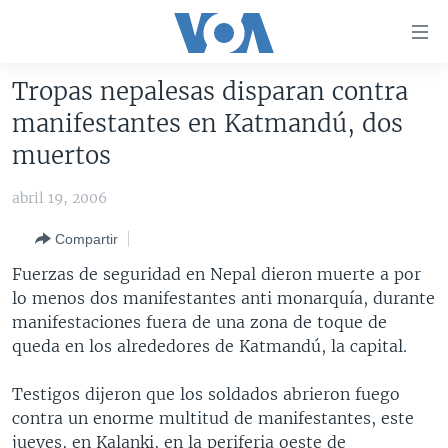
Enlaces
para
accesibilidad
Tropas nepalesas disparan contra
Salte
AMÉRICA DEL NORTE
manifestantes en Katmandú, dos
al
ELECCIONES EEUU 2024
EEUU
muertos
contenido
principal
VOA VERIFICA
MÉXICO
ELECCIONES EEUU
abril 19, 2006
Salte
AMÉRICA LATINA
HAITÍ
VOTO DIVIDIDO
VOA VERIFICA UCRANIA/RUSIA
al
Compartir
navegador
CHINA EN AMÉRICA LATINA
VOA VERIFICA INMIGRACIÓN
ARGENTINA
Fuerzas de seguridad en Nepal dieron muerte a por
principal
CENTROAMÉRICA
VOA VERIFICA AMÉRICA LATINA
BOLIVIA
lo menos dos manifestantes anti monarquía, durante
Salte
manifestaciones fuera de una zona de toque de
a
OTRAS SECCIONES
COLOMBIA
COSTA RICA
queda en los alrededores de Katmandú, la capital.
búsqueda
ESPECIALES DE LA VOA
CHILE
EL SALVADOR
INMIGRACIÓN
Testigos dijeron que los soldados abrieron fuego
LIBERTAD DE PRENSA
PERÚ
GUATEMALA
LIBERTAD DE PRENSA
contra un enorme multitud de manifestantes, este
UCRANIA
ECUADOR
HONDURAS
MUNDO
jueves, en Kalanki, en la periferia oeste de