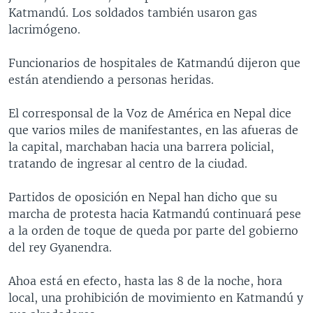
Katmandú. Los soldados también usaron gas
MULTIMEDIA
VENEZUELA
NICARAGUA
ECONOMÍA
lacrimógeno.
PROGRAMAS TV
BRASIL
ENTRETENIMIENTO Y CULTURA
VIDEOS
Funcionarios de hospitales de Katmandú dijeron que
RADIO
TECNOLOGÍA
FOTOGRAFÍA
EL MUNDO AL DÍA
están atendiendo a personas heridas.
DIRECT
DEPORTES
AUDIOS
FORO INTERAMERICANO
AVANCE INFORMATIVO
El corresponsal de la Voz de América en Nepal dice
DOCUMENTALES DE LA VOA
CIENCIA Y SALUD
VISIÓN 360
AUDIONOTICIAS
que varios miles de manifestantes, en las afueras de
LAS CLAVES
BUENOS DÍAS AMÉRICA
la capital, marchaban hacia una barrera policial,
Learning English
tratando de ingresar al centro de la ciudad.
PANORAMA
ESTADOS UNIDOS AL DÍA
SÍGANOS
EL MUNDO AL DÍA [RADIO]
Partidos de oposición en Nepal han dicho que su
marcha de protesta hacia Katmandú continuará pese
FORO [RADIO]
a la orden de toque de queda por parte del gobierno
DEPORTIVO INTERNACIONAL
del rey Gyanendra.
Idiomas
NOTA ECONÓMICA
Ahoa está en efecto, hasta las 8 de la noche, hora
ENTRETENIMIENTO
local, una prohibición de movimiento en Katmandú y