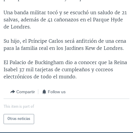
MULTIMEDIA
VENEZUELA
NICARAGUA
ECONOMÍA
Una banda militar tocó y se escuchó un saludo de 21
PROGRAMAS TV
BRASIL
ENTRETENIMIENTO Y CULTURA
VIDEOS
salvas, además de 41 cañonazos en el Parque Hyde
de Londres.
RADIO
TECNOLOGÍA
FOTOGRAFÍA
EL MUNDO AL DÍA
DIRECT
DEPORTES
AUDIOS
FORO INTERAMERICANO
AVANCE INFORMATIVO
Su hijo, el Príncipe Carlos será anfitrión de una cena
para la familia real en los Jardines Kew de Londres.
DOCUMENTALES DE LA VOA
CIENCIA Y SALUD
VISIÓN 360
AUDIONOTICIAS
LAS CLAVES
BUENOS DÍAS AMÉRICA
El Palacio de Buckingham dio a conocer que la Reina
Learning English
Isabel 37 mil tarjetas de cumpleaños y correos
PANORAMA
ESTADOS UNIDOS AL DÍA
electrónicos de todo el mundo.
SÍGANOS
EL MUNDO AL DÍA [RADIO]
FORO [RADIO]
Compartir
Follow us
DEPORTIVO INTERNACIONAL
This item is part of
Idiomas
NOTA ECONÓMICA
Otras noticias
ENTRETENIMIENTO