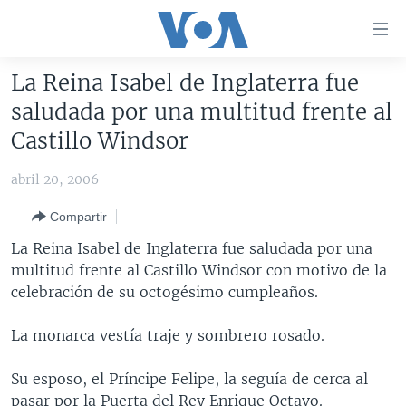
Enlaces
para
accesibilidad
La Reina Isabel de Inglaterra fue
Salte
AMÉRICA DEL NORTE
saludada por una multitud frente al
al
ELECCIONES EEUU 2024
EEUU
Castillo Windsor
contenido
principal
VOA VERIFICA
MÉXICO
ELECCIONES EEUU
abril 20, 2006
Salte
AMÉRICA LATINA
HAITÍ
VOTO DIVIDIDO
VOA VERIFICA UCRANIA/RUSIA
al
Compartir
navegador
CHINA EN AMÉRICA LATINA
VOA VERIFICA INMIGRACIÓN
ARGENTINA
La Reina Isabel de Inglaterra fue saludada por una
principal
CENTROAMÉRICA
VOA VERIFICA AMÉRICA LATINA
BOLIVIA
multitud frente al Castillo Windsor con motivo de la
Salte
celebración de su octogésimo cumpleaños.
a
OTRAS SECCIONES
COLOMBIA
COSTA RICA
búsqueda
ESPECIALES DE LA VOA
CHILE
EL SALVADOR
INMIGRACIÓN
La monarca vestía traje y sombrero rosado.
LIBERTAD DE PRENSA
PERÚ
GUATEMALA
LIBERTAD DE PRENSA
Su esposo, el Príncipe Felipe, la seguía de cerca al
UCRANIA
ECUADOR
HONDURAS
MUNDO
pasar por la Puerta del Rey Enrique Octavo.