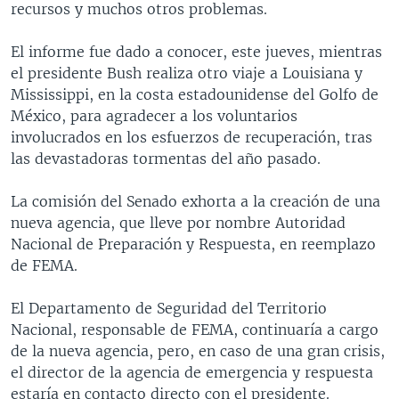
recursos y muchos otros problemas.
MULTIMEDIA
VENEZUELA
NICARAGUA
ECONOMÍA
PROGRAMAS TV
BRASIL
ENTRETENIMIENTO Y CULTURA
VIDEOS
El informe fue dado a conocer, este jueves, mientras
el presidente Bush realiza otro viaje a Louisiana y
RADIO
TECNOLOGÍA
FOTOGRAFÍA
EL MUNDO AL DÍA
Mississippi, en la costa estadounidense del Golfo de
DIRECT
DEPORTES
AUDIOS
FORO INTERAMERICANO
AVANCE INFORMATIVO
México, para agradecer a los voluntarios
involucrados en los esfuerzos de recuperación, tras
DOCUMENTALES DE LA VOA
CIENCIA Y SALUD
VISIÓN 360
AUDIONOTICIAS
las devastadoras tormentas del año pasado.
LAS CLAVES
BUENOS DÍAS AMÉRICA
Learning English
La comisión del Senado exhorta a la creación de una
PANORAMA
ESTADOS UNIDOS AL DÍA
nueva agencia, que lleve por nombre Autoridad
SÍGANOS
EL MUNDO AL DÍA [RADIO]
Nacional de Preparación y Respuesta, en reemplazo
de FEMA.
FORO [RADIO]
DEPORTIVO INTERNACIONAL
El Departamento de Seguridad del Territorio
Idiomas
Nacional, responsable de FEMA, continuaría a cargo
NOTA ECONÓMICA
de la nueva agencia, pero, en caso de una gran crisis,
ENTRETENIMIENTO
el director de la agencia de emergencia y respuesta
estaría en contacto directo con el presidente.