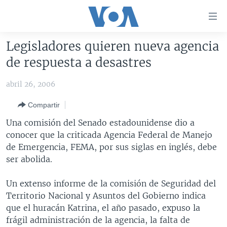
Enlaces
para
accesibilidad
Legisladores quieren nueva agencia
Salte
AMÉRICA DEL NORTE
de respuesta a desastres
al
ELECCIONES EEUU 2024
EEUU
contenido
abril 26, 2006
principal
VOA VERIFICA
MÉXICO
ELECCIONES EEUU
Salte
Compartir
AMÉRICA LATINA
HAITÍ
VOTO DIVIDIDO
VOA VERIFICA UCRANIA/RUSIA
al
Una comisión del Senado estadounidense dio a
navegador
CHINA EN AMÉRICA LATINA
VOA VERIFICA INMIGRACIÓN
ARGENTINA
conocer que la criticada Agencia Federal de Manejo
principal
CENTROAMÉRICA
VOA VERIFICA AMÉRICA LATINA
BOLIVIA
de Emergencia, FEMA, por sus siglas en inglés, debe
Salte
ser abolida.
a
OTRAS SECCIONES
COLOMBIA
COSTA RICA
búsqueda
ESPECIALES DE LA VOA
CHILE
EL SALVADOR
INMIGRACIÓN
Un extenso informe de la comisión de Seguridad del
Territorio Nacional y Asuntos del Gobierno indica
LIBERTAD DE PRENSA
PERÚ
GUATEMALA
LIBERTAD DE PRENSA
que el huracán Katrina, el año pasado, expuso la
UCRANIA
ECUADOR
HONDURAS
MUNDO
frágil administración de la agencia, la falta de