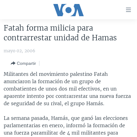
Enlaces
para
accesibilidad
Fatah forma milicia para
Salte
AMÉRICA DEL NORTE
contrarrestar unidad de Hamas
al
ELECCIONES EEUU 2024
EEUU
contenido
mayo 02, 2006
principal
VOA VERIFICA
MÉXICO
ELECCIONES EEUU
Salte
Compartir
AMÉRICA LATINA
HAITÍ
VOTO DIVIDIDO
VOA VERIFICA UCRANIA/RUSIA
al
Militantes del movimiento palestino Fatah
navegador
CHINA EN AMÉRICA LATINA
VOA VERIFICA INMIGRACIÓN
ARGENTINA
anunciaron la formación de un grupo de
principal
CENTROAMÉRICA
VOA VERIFICA AMÉRICA LATINA
BOLIVIA
combatientes de unos dos mil efectivos, en un
Salte
aparente intento por contrarrestar una nueva fuerza
a
OTRAS SECCIONES
COLOMBIA
COSTA RICA
de seguridad de su rival, el grupo Hamás.
búsqueda
ESPECIALES DE LA VOA
CHILE
EL SALVADOR
INMIGRACIÓN
La semana pasada, Hamás, que ganó las elecciones
LIBERTAD DE PRENSA
PERÚ
GUATEMALA
LIBERTAD DE PRENSA
parlamentarias en enero, informó la formación de
UCRANIA
ECUADOR
HONDURAS
MUNDO
una fuerza paramilitar de 4 mil militantes para