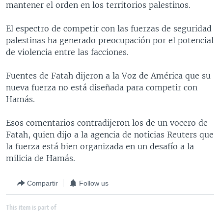
mantener el orden en los territorios palestinos.
MULTIMEDIA
VENEZUELA
NICARAGUA
ECONOMÍA
PROGRAMAS TV
BRASIL
ENTRETENIMIENTO Y CULTURA
VIDEOS
El espectro de competir con las fuerzas de seguridad
palestinas ha generado preocupación por el potencial
RADIO
TECNOLOGÍA
FOTOGRAFÍA
EL MUNDO AL DÍA
de violencia entre las facciones.
DIRECT
DEPORTES
AUDIOS
FORO INTERAMERICANO
AVANCE INFORMATIVO
Fuentes de Fatah dijeron a la Voz de América que su
DOCUMENTALES DE LA VOA
CIENCIA Y SALUD
VISIÓN 360
AUDIONOTICIAS
nueva fuerza no está diseñada para competir con
LAS CLAVES
BUENOS DÍAS AMÉRICA
Hamás.
Learning English
PANORAMA
ESTADOS UNIDOS AL DÍA
Esos comentarios contradijeron los de un vocero de
SÍGANOS
EL MUNDO AL DÍA [RADIO]
Fatah, quien dijo a la agencia de noticias Reuters que
la fuerza está bien organizada en un desafío a la
FORO [RADIO]
milicia de Hamás.
DEPORTIVO INTERNACIONAL
Idiomas
Compartir
Follow us
NOTA ECONÓMICA
ENTRETENIMIENTO
This item is part of