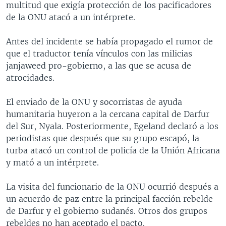
multitud que exigía protección de los pacificadores
MULTIMEDIA
VENEZUELA
NICARAGUA
ECONOMÍA
de la ONU atacó a un intérprete.
PROGRAMAS TV
BRASIL
ENTRETENIMIENTO Y CULTURA
VIDEOS
Antes del incidente se había propagado el rumor de
RADIO
TECNOLOGÍA
FOTOGRAFÍA
EL MUNDO AL DÍA
que el traductor tenía vínculos con las milicias
DIRECT
DEPORTES
AUDIOS
FORO INTERAMERICANO
AVANCE INFORMATIVO
janjaweed pro-gobierno, a las que se acusa de
atrocidades.
DOCUMENTALES DE LA VOA
CIENCIA Y SALUD
VISIÓN 360
AUDIONOTICIAS
LAS CLAVES
BUENOS DÍAS AMÉRICA
El enviado de la ONU y socorristas de ayuda
Learning English
humanitaria huyeron a la cercana capital de Darfur
PANORAMA
ESTADOS UNIDOS AL DÍA
del Sur, Nyala. Posteriormente, Egeland declaró a los
SÍGANOS
EL MUNDO AL DÍA [RADIO]
periodistas que después que su grupo escapó, la
turba atacó un control de policía de la Unión Africana
FORO [RADIO]
y mató a un intérprete.
DEPORTIVO INTERNACIONAL
Idiomas
La visita del funcionario de la ONU ocurrió después a
NOTA ECONÓMICA
un acuerdo de paz entre la principal facción rebelde
ENTRETENIMIENTO
de Darfur y el gobierno sudanés. Otros dos grupos
rebeldes no han aceptado el pacto.