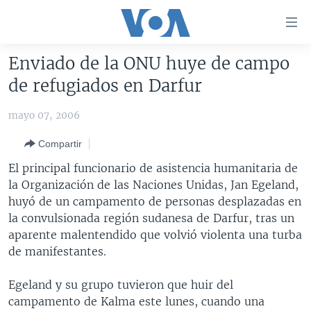
Enlaces
para
accesibilidad
Enviado de la ONU huye de campo
Salte
AMÉRICA DEL NORTE
de refugiados en Darfur
al
ELECCIONES EEUU 2024
EEUU
contenido
mayo 07, 2006
principal
VOA VERIFICA
MÉXICO
ELECCIONES EEUU
Salte
Compartir
AMÉRICA LATINA
HAITÍ
VOTO DIVIDIDO
VOA VERIFICA UCRANIA/RUSIA
al
El principal funcionario de asistencia humanitaria de
navegador
CHINA EN AMÉRICA LATINA
VOA VERIFICA INMIGRACIÓN
ARGENTINA
la Organización de las Naciones Unidas, Jan Egeland,
principal
CENTROAMÉRICA
VOA VERIFICA AMÉRICA LATINA
BOLIVIA
huyó de un campamento de personas desplazadas en
Salte
la convulsionada región sudanesa de Darfur, tras un
a
OTRAS SECCIONES
COLOMBIA
COSTA RICA
aparente malentendido que volvió violenta una turba
búsqueda
ESPECIALES DE LA VOA
CHILE
EL SALVADOR
INMIGRACIÓN
de manifestantes.
LIBERTAD DE PRENSA
PERÚ
GUATEMALA
LIBERTAD DE PRENSA
Egeland y su grupo tuvieron que huir del
UCRANIA
ECUADOR
HONDURAS
MUNDO
campamento de Kalma este lunes, cuando una