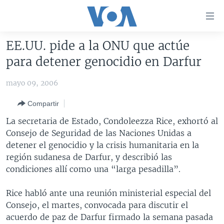
Enlaces
para
accesibilidad
EE.UU. pide a la ONU que actúe
Salte
AMÉRICA DEL NORTE
para detener genocidio en Darfur
al
ELECCIONES EEUU 2024
EEUU
contenido
mayo 09, 2006
principal
VOA VERIFICA
MÉXICO
ELECCIONES EEUU
Salte
Compartir
AMÉRICA LATINA
HAITÍ
VOTO DIVIDIDO
VOA VERIFICA UCRANIA/RUSIA
al
La secretaria de Estado, Condoleezza Rice, exhortó al
navegador
CHINA EN AMÉRICA LATINA
VOA VERIFICA INMIGRACIÓN
ARGENTINA
Consejo de Seguridad de las Naciones Unidas a
principal
CENTROAMÉRICA
VOA VERIFICA AMÉRICA LATINA
BOLIVIA
detener el genocidio y la crisis humanitaria en la
Salte
región sudanesa de Darfur, y describió las
a
OTRAS SECCIONES
COLOMBIA
COSTA RICA
condiciones allí como una “larga pesadilla”.
búsqueda
ESPECIALES DE LA VOA
CHILE
EL SALVADOR
INMIGRACIÓN
Rice habló ante una reunión ministerial especial del
LIBERTAD DE PRENSA
PERÚ
GUATEMALA
LIBERTAD DE PRENSA
Consejo, el martes, convocada para discutir el
UCRANIA
ECUADOR
HONDURAS
MUNDO
acuerdo de paz de Darfur firmado la semana pasada