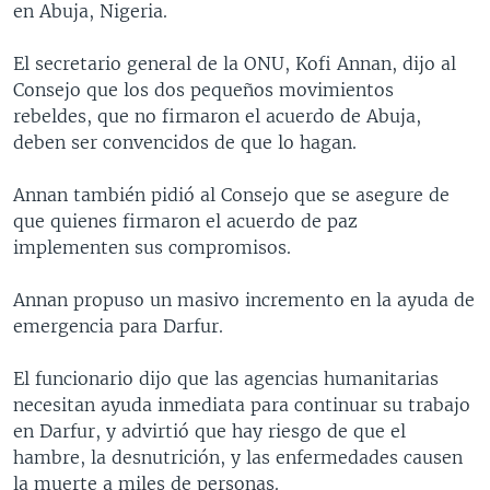
en Abuja, Nigeria.
MULTIMEDIA
VENEZUELA
NICARAGUA
ECONOMÍA
PROGRAMAS TV
BRASIL
ENTRETENIMIENTO Y CULTURA
VIDEOS
El secretario general de la ONU, Kofi Annan, dijo al
Consejo que los dos pequeños movimientos
RADIO
TECNOLOGÍA
FOTOGRAFÍA
EL MUNDO AL DÍA
rebeldes, que no firmaron el acuerdo de Abuja,
DIRECT
DEPORTES
AUDIOS
FORO INTERAMERICANO
AVANCE INFORMATIVO
deben ser convencidos de que lo hagan.
DOCUMENTALES DE LA VOA
CIENCIA Y SALUD
VISIÓN 360
AUDIONOTICIAS
Annan también pidió al Consejo que se asegure de
LAS CLAVES
BUENOS DÍAS AMÉRICA
que quienes firmaron el acuerdo de paz
Learning English
implementen sus compromisos.
PANORAMA
ESTADOS UNIDOS AL DÍA
SÍGANOS
EL MUNDO AL DÍA [RADIO]
Annan propuso un masivo incremento en la ayuda de
emergencia para Darfur.
FORO [RADIO]
DEPORTIVO INTERNACIONAL
El funcionario dijo que las agencias humanitarias
Idiomas
necesitan ayuda inmediata para continuar su trabajo
NOTA ECONÓMICA
en Darfur, y advirtió que hay riesgo de que el
ENTRETENIMIENTO
hambre, la desnutrición, y las enfermedades causen
la muerte a miles de personas.