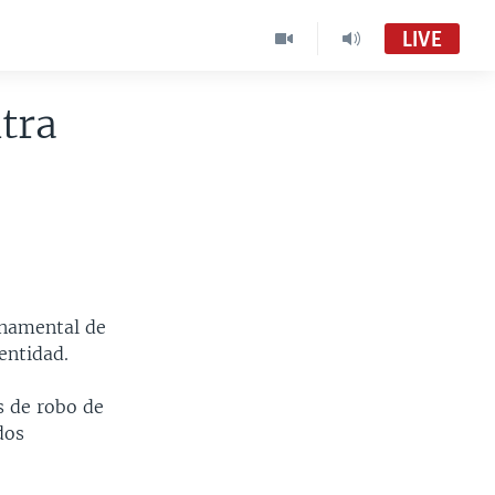
LIVE
tra
rnamental de
entidad.
s de robo de
dos