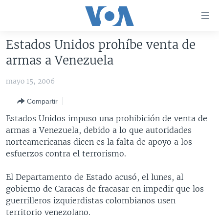
Enlaces
para
accesibilidad
Estados Unidos prohíbe venta de
Salte
AMÉRICA DEL NORTE
armas a Venezuela
al
ELECCIONES EEUU 2024
EEUU
contenido
mayo 15, 2006
principal
VOA VERIFICA
MÉXICO
ELECCIONES EEUU
Salte
Compartir
AMÉRICA LATINA
HAITÍ
VOTO DIVIDIDO
VOA VERIFICA UCRANIA/RUSIA
al
Estados Unidos impuso una prohibición de venta de
navegador
CHINA EN AMÉRICA LATINA
VOA VERIFICA INMIGRACIÓN
ARGENTINA
armas a Venezuela, debido a lo que autoridades
principal
CENTROAMÉRICA
VOA VERIFICA AMÉRICA LATINA
BOLIVIA
norteamericanas dicen es la falta de apoyo a los
Salte
esfuerzos contra el terrorismo.
a
OTRAS SECCIONES
COLOMBIA
COSTA RICA
búsqueda
ESPECIALES DE LA VOA
CHILE
EL SALVADOR
INMIGRACIÓN
El Departamento de Estado acusó, el lunes, al
gobierno de Caracas de fracasar en impedir que los
LIBERTAD DE PRENSA
PERÚ
GUATEMALA
LIBERTAD DE PRENSA
guerrilleros izquierdistas colombianos usen
UCRANIA
ECUADOR
HONDURAS
MUNDO
territorio venezolano.