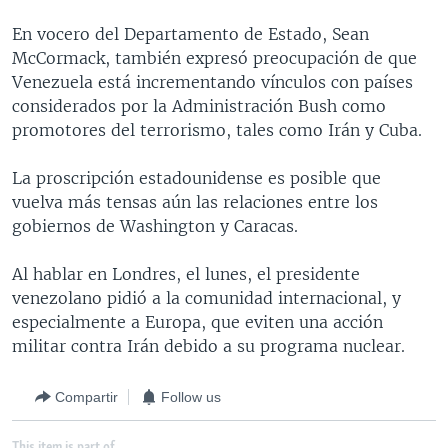
MULTIMEDIA
VENEZUELA
NICARAGUA
ECONOMÍA
En vocero del Departamento de Estado, Sean
PROGRAMAS TV
BRASIL
ENTRETENIMIENTO Y CULTURA
VIDEOS
McCormack, también expresó preocupación de que
Venezuela está incrementando vínculos con países
RADIO
TECNOLOGÍA
FOTOGRAFÍA
EL MUNDO AL DÍA
considerados por la Administración Bush como
DIRECT
DEPORTES
AUDIOS
FORO INTERAMERICANO
AVANCE INFORMATIVO
promotores del terrorismo, tales como Irán y Cuba.
DOCUMENTALES DE LA VOA
CIENCIA Y SALUD
VISIÓN 360
AUDIONOTICIAS
La proscripción estadounidense es posible que
LAS CLAVES
BUENOS DÍAS AMÉRICA
vuelva más tensas aún las relaciones entre los
Learning English
gobiernos de Washington y Caracas.
PANORAMA
ESTADOS UNIDOS AL DÍA
SÍGANOS
EL MUNDO AL DÍA [RADIO]
Al hablar en Londres, el lunes, el presidente
venezolano pidió a la comunidad internacional, y
FORO [RADIO]
especialmente a Europa, que eviten una acción
DEPORTIVO INTERNACIONAL
militar contra Irán debido a su programa nuclear.
Idiomas
NOTA ECONÓMICA
Compartir
Follow us
ENTRETENIMIENTO
This item is part of