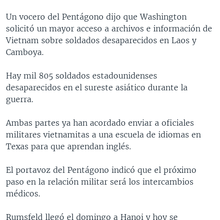
MULTIMEDIA
VENEZUELA
NICARAGUA
ECONOMÍA
Un vocero del Pentágono dijo que Washington
PROGRAMAS TV
BRASIL
ENTRETENIMIENTO Y CULTURA
VIDEOS
solicitó un mayor acceso a archivos e información de
Vietnam sobre soldados desaparecidos en Laos y
RADIO
TECNOLOGÍA
FOTOGRAFÍA
EL MUNDO AL DÍA
Camboya.
DIRECT
DEPORTES
AUDIOS
FORO INTERAMERICANO
AVANCE INFORMATIVO
Hay mil 805 soldados estadounidenses
DOCUMENTALES DE LA VOA
CIENCIA Y SALUD
VISIÓN 360
AUDIONOTICIAS
desaparecidos en el sureste asiático durante la
LAS CLAVES
BUENOS DÍAS AMÉRICA
guerra.
Learning English
PANORAMA
ESTADOS UNIDOS AL DÍA
Ambas partes ya han acordado enviar a oficiales
SÍGANOS
EL MUNDO AL DÍA [RADIO]
militares vietnamitas a una escuela de idiomas en
Texas para que aprendan inglés.
FORO [RADIO]
DEPORTIVO INTERNACIONAL
El portavoz del Pentágono indicó que el próximo
Idiomas
paso en la relación militar será los intercambios
NOTA ECONÓMICA
médicos.
ENTRETENIMIENTO
Rumsfeld llegó el domingo a Hanoi y hoy se