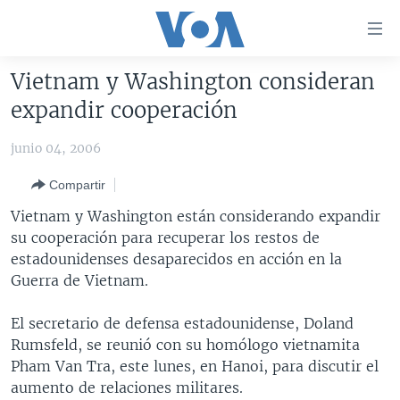
Enlaces
para
accesibilidad
Vietnam y Washington consideran
Salte
AMÉRICA DEL NORTE
expandir cooperación
al
ELECCIONES EEUU 2024
EEUU
contenido
junio 04, 2006
principal
VOA VERIFICA
MÉXICO
ELECCIONES EEUU
Salte
Compartir
AMÉRICA LATINA
HAITÍ
VOTO DIVIDIDO
VOA VERIFICA UCRANIA/RUSIA
al
Vietnam y Washington están considerando expandir
navegador
CHINA EN AMÉRICA LATINA
VOA VERIFICA INMIGRACIÓN
ARGENTINA
su cooperación para recuperar los restos de
principal
CENTROAMÉRICA
VOA VERIFICA AMÉRICA LATINA
BOLIVIA
estadounidenses desaparecidos en acción en la
Salte
Guerra de Vietnam.
a
OTRAS SECCIONES
COLOMBIA
COSTA RICA
búsqueda
ESPECIALES DE LA VOA
CHILE
EL SALVADOR
INMIGRACIÓN
El secretario de defensa estadounidense, Doland
Rumsfeld, se reunió con su homólogo vietnamita
LIBERTAD DE PRENSA
PERÚ
GUATEMALA
LIBERTAD DE PRENSA
Pham Van Tra, este lunes, en Hanoi, para discutir el
UCRANIA
ECUADOR
HONDURAS
MUNDO
aumento de relaciones militares.