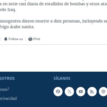
s en serie casi diaria de estallidos de bombas y otros at
odo Iraq.
insurgentes dieron muerte a diez personas, incluyendo se
lérigo árabe sunita.
Follow us
Print
SOTROS
SÍGANOS
omos?
privacidad