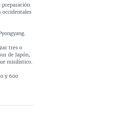
e preparación
s occidentales
 Pyongyang.
zar tres o
sur de Japón,
ue misilístico.
00 y 600