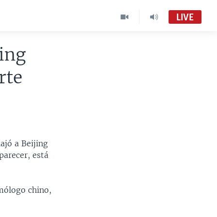
LIVE
jing
rte
ajó a Beijing
parecer, está
omólogo chino,