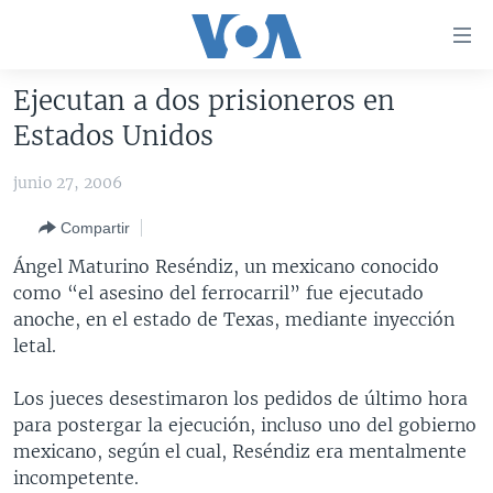
Enlaces
para
accesibilidad
Ejecutan a dos prisioneros en
Salte
AMÉRICA DEL NORTE
Estados Unidos
al
ELECCIONES EEUU 2024
EEUU
contenido
junio 27, 2006
principal
VOA VERIFICA
MÉXICO
ELECCIONES EEUU
Salte
Compartir
AMÉRICA LATINA
HAITÍ
VOTO DIVIDIDO
VOA VERIFICA UCRANIA/RUSIA
al
Ángel Maturino Reséndiz, un mexicano conocido
navegador
CHINA EN AMÉRICA LATINA
VOA VERIFICA INMIGRACIÓN
ARGENTINA
como “el asesino del ferrocarril” fue ejecutado
principal
CENTROAMÉRICA
VOA VERIFICA AMÉRICA LATINA
BOLIVIA
anoche, en el estado de Texas, mediante inyección
Salte
letal.
a
OTRAS SECCIONES
COLOMBIA
COSTA RICA
búsqueda
ESPECIALES DE LA VOA
CHILE
EL SALVADOR
INMIGRACIÓN
Los jueces desestimaron los pedidos de último hora
para postergar la ejecución, incluso uno del gobierno
LIBERTAD DE PRENSA
PERÚ
GUATEMALA
LIBERTAD DE PRENSA
mexicano, según el cual, Reséndiz era mentalmente
UCRANIA
ECUADOR
HONDURAS
MUNDO
incompetente.