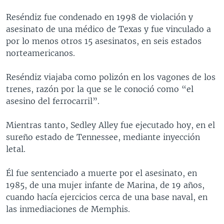
MULTIMEDIA
VENEZUELA
NICARAGUA
ECONOMÍA
Reséndiz fue condenado en 1998 de violación y
PROGRAMAS TV
BRASIL
ENTRETENIMIENTO Y CULTURA
VIDEOS
asesinato de una médico de Texas y fue vinculado a
por lo menos otros 15 asesinatos, en seis estados
RADIO
TECNOLOGÍA
FOTOGRAFÍA
EL MUNDO AL DÍA
norteamericanos.
DIRECT
DEPORTES
AUDIOS
FORO INTERAMERICANO
AVANCE INFORMATIVO
Reséndiz viajaba como polizón en los vagones de los
DOCUMENTALES DE LA VOA
CIENCIA Y SALUD
VISIÓN 360
AUDIONOTICIAS
trenes, razón por la que se le conoció como “el
LAS CLAVES
BUENOS DÍAS AMÉRICA
asesino del ferrocarril”.
Learning English
PANORAMA
ESTADOS UNIDOS AL DÍA
Mientras tanto, Sedley Alley fue ejecutado hoy, en el
SÍGANOS
EL MUNDO AL DÍA [RADIO]
sureño estado de Tennessee, mediante inyección
letal.
FORO [RADIO]
DEPORTIVO INTERNACIONAL
Él fue sentenciado a muerte por el asesinato, en
Idiomas
1985, de una mujer infante de Marina, de 19 años,
NOTA ECONÓMICA
cuando hacía ejercicios cerca de una base naval, en
ENTRETENIMIENTO
las inmediaciones de Memphis.