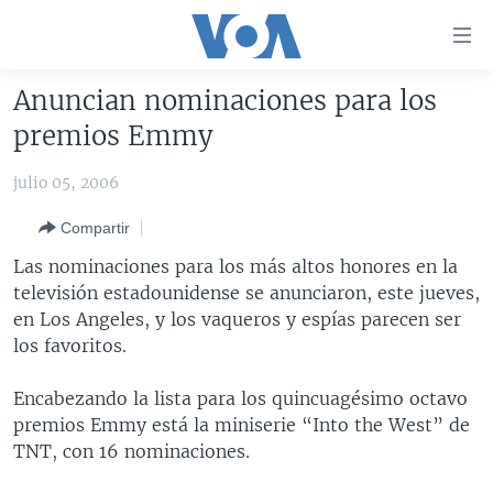
Enlaces
para
accesibilidad
Anuncian nominaciones para los
Salte
AMÉRICA DEL NORTE
premios Emmy
al
ELECCIONES EEUU 2024
EEUU
contenido
julio 05, 2006
principal
VOA VERIFICA
MÉXICO
ELECCIONES EEUU
Salte
Compartir
AMÉRICA LATINA
HAITÍ
VOTO DIVIDIDO
VOA VERIFICA UCRANIA/RUSIA
al
Las nominaciones para los más altos honores en la
navegador
CHINA EN AMÉRICA LATINA
VOA VERIFICA INMIGRACIÓN
ARGENTINA
televisión estadounidense se anunciaron, este jueves,
principal
CENTROAMÉRICA
VOA VERIFICA AMÉRICA LATINA
BOLIVIA
en Los Angeles, y los vaqueros y espías parecen ser
Salte
los favoritos.
a
OTRAS SECCIONES
COLOMBIA
COSTA RICA
búsqueda
ESPECIALES DE LA VOA
CHILE
EL SALVADOR
INMIGRACIÓN
Encabezando la lista para los quincuagésimo octavo
premios Emmy está la miniserie “Into the West” de
LIBERTAD DE PRENSA
PERÚ
GUATEMALA
LIBERTAD DE PRENSA
TNT, con 16 nominaciones.
UCRANIA
ECUADOR
HONDURAS
MUNDO