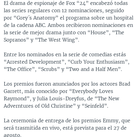
El drama de espionaje de Fox “24” encabezó todas
MULTIMEDIA
VENEZUELA
NICARAGUA
ECONOMÍA
las series regulares con 12 nominaciones, seguido
PROGRAMAS TV
BRASIL
ENTRETENIMIENTO Y CULTURA
VIDEOS
por “Grey´s Anatomy” el programa sobre un hospital
de la cadena ABC. Ambos recibieron nominaciones en
RADIO
TECNOLOGÍA
FOTOGRAFÍA
EL MUNDO AL DÍA
la serie de mejor drama junto con “House”, “The
DIRECT
DEPORTES
AUDIOS
FORO INTERAMERICANO
AVANCE INFORMATIVO
Sopranos” y “The West Wing”.
DOCUMENTALES DE LA VOA
CIENCIA Y SALUD
VISIÓN 360
AUDIONOTICIAS
Entre los nominados en la serie de comedias estás
LAS CLAVES
BUENOS DÍAS AMÉRICA
“Arrested Development”, “Curb Your Enthusiasm”,
Learning English
“The Office”, “Scrubs” y “Two and a Half Men”.
PANORAMA
ESTADOS UNIDOS AL DÍA
SÍGANOS
EL MUNDO AL DÍA [RADIO]
Los premios fueron anunciados por los actores Brad
Garrett, más conocido por “Everybody Loves
FORO [RADIO]
Raymond”, y Julia Louis-Dreyfus, de “The New
DEPORTIVO INTERNACIONAL
Adverntures of Old Christine” y “Seinfeld”.
Idiomas
NOTA ECONÓMICA
La ceremonia de entrega de los premios Emmy, que
ENTRETENIMIENTO
será trasmitida en vivo, está prevista para el 27 de
agosto.