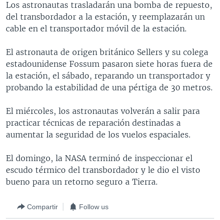
Los astronautas trasladarán una bomba de repuesto,
MULTIMEDIA
VENEZUELA
NICARAGUA
ECONOMÍA
del transbordador a la estación, y reemplazarán un
PROGRAMAS TV
BRASIL
ENTRETENIMIENTO Y CULTURA
VIDEOS
cable en el transportador móvil de la estación.
RADIO
TECNOLOGÍA
FOTOGRAFÍA
EL MUNDO AL DÍA
El astronauta de origen británico Sellers y su colega
DIRECT
DEPORTES
AUDIOS
FORO INTERAMERICANO
AVANCE INFORMATIVO
estadounidense Fossum pasaron siete horas fuera de
la estación, el sábado, reparando un transportador y
DOCUMENTALES DE LA VOA
CIENCIA Y SALUD
VISIÓN 360
AUDIONOTICIAS
probando la estabilidad de una pértiga de 30 metros.
LAS CLAVES
BUENOS DÍAS AMÉRICA
Learning English
El miércoles, los astronautas volverán a salir para
PANORAMA
ESTADOS UNIDOS AL DÍA
practicar técnicas de reparación destinadas a
SÍGANOS
EL MUNDO AL DÍA [RADIO]
aumentar la seguridad de los vuelos espaciales.
FORO [RADIO]
El domingo, la NASA terminó de inspeccionar el
DEPORTIVO INTERNACIONAL
escudo térmico del transbordador y le dio el visto
Idiomas
bueno para un retorno seguro a Tierra.
NOTA ECONÓMICA
ENTRETENIMIENTO
Compartir
Follow us