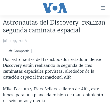
Enlaces
para
accesibilidad
Astronautas del Discovery realizan
Salte
AMÉRICA DEL NORTE
segunda caminata espacial
al
ELECCIONES EEUU 2024
EEUU
contenido
julio 09, 2006
principal
VOA VERIFICA
MÉXICO
ELECCIONES EEUU
Salte
Compartir
AMÉRICA LATINA
HAITÍ
VOTO DIVIDIDO
VOA VERIFICA UCRANIA/RUSIA
al
Dos astronautas del transbodador estadounidense
navegador
CHINA EN AMÉRICA LATINA
VOA VERIFICA INMIGRACIÓN
ARGENTINA
Discovery están realizando la segunda de tres
principal
CENTROAMÉRICA
VOA VERIFICA AMÉRICA LATINA
BOLIVIA
caminatas espaciales previstas, alrededor de la
Salte
estación espacial internacional Alfa.
a
OTRAS SECCIONES
COLOMBIA
COSTA RICA
búsqueda
ESPECIALES DE LA VOA
CHILE
EL SALVADOR
INMIGRACIÓN
Mike Fossum y Piers Sellers salieron de Alfa, este
lunes, para una planeada misión de mantenimiento
LIBERTAD DE PRENSA
PERÚ
GUATEMALA
LIBERTAD DE PRENSA
de seis horas y media.
UCRANIA
ECUADOR
HONDURAS
MUNDO