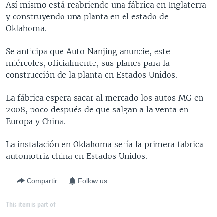
Así mismo está reabriendo una fábrica en Inglaterra
MULTIMEDIA
VENEZUELA
NICARAGUA
ECONOMÍA
y construyendo una planta en el estado de
PROGRAMAS TV
BRASIL
ENTRETENIMIENTO Y CULTURA
VIDEOS
Oklahoma.
RADIO
TECNOLOGÍA
FOTOGRAFÍA
EL MUNDO AL DÍA
Se anticipa que Auto Nanjing anuncie, este
DIRECT
DEPORTES
AUDIOS
FORO INTERAMERICANO
AVANCE INFORMATIVO
miércoles, oficialmente, sus planes para la
construcción de la planta en Estados Unidos.
DOCUMENTALES DE LA VOA
CIENCIA Y SALUD
VISIÓN 360
AUDIONOTICIAS
LAS CLAVES
BUENOS DÍAS AMÉRICA
La fábrica espera sacar al mercado los autos MG en
Learning English
2008, poco después de que salgan a la venta en
PANORAMA
ESTADOS UNIDOS AL DÍA
Europa y China.
SÍGANOS
EL MUNDO AL DÍA [RADIO]
La instalación en Oklahoma sería la primera fabrica
FORO [RADIO]
automotriz china en Estados Unidos.
DEPORTIVO INTERNACIONAL
Idiomas
Compartir
Follow us
NOTA ECONÓMICA
ENTRETENIMIENTO
This item is part of