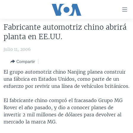
Enlaces
para
accesibilidad
Fabricante automotriz chino abrirá
Salte
AMÉRICA DEL NORTE
planta en EE.UU.
al
ELECCIONES EEUU 2024
EEUU
contenido
julio 11, 2006
principal
VOA VERIFICA
MÉXICO
ELECCIONES EEUU
Salte
Compartir
AMÉRICA LATINA
HAITÍ
VOTO DIVIDIDO
VOA VERIFICA UCRANIA/RUSIA
al
El grupo automotriz chino Nanjing planea construir
navegador
CHINA EN AMÉRICA LATINA
VOA VERIFICA INMIGRACIÓN
ARGENTINA
una fábrica en Estados Unidos, como parte de un
principal
CENTROAMÉRICA
VOA VERIFICA AMÉRICA LATINA
BOLIVIA
esfuerzo por revivir una línea de vehículos británicos.
Salte
a
OTRAS SECCIONES
COLOMBIA
COSTA RICA
El fabricante chino compró el fracasado Grupo MG
búsqueda
ESPECIALES DE LA VOA
CHILE
EL SALVADOR
INMIGRACIÓN
Rover el año pasado, y dio a conocer planes de
invertir 2 mil millones de dólares para devolver al
LIBERTAD DE PRENSA
PERÚ
GUATEMALA
LIBERTAD DE PRENSA
mercado la marca MG.
UCRANIA
ECUADOR
HONDURAS
MUNDO