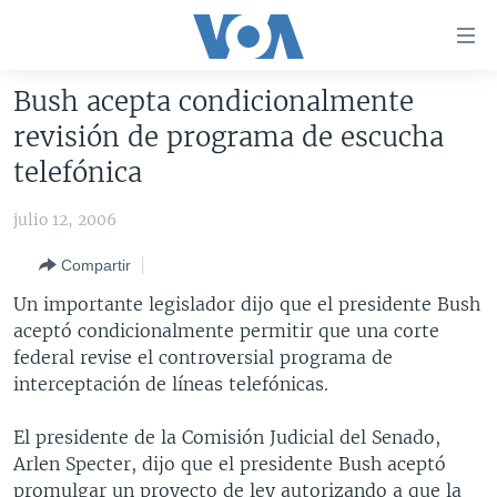
Enlaces
para
accesibilidad
Bush acepta condicionalmente
Salte
AMÉRICA DEL NORTE
revisión de programa de escucha
al
ELECCIONES EEUU 2024
EEUU
telefónica
contenido
principal
VOA VERIFICA
MÉXICO
ELECCIONES EEUU
julio 12, 2006
Salte
AMÉRICA LATINA
HAITÍ
VOTO DIVIDIDO
VOA VERIFICA UCRANIA/RUSIA
al
Compartir
navegador
CHINA EN AMÉRICA LATINA
VOA VERIFICA INMIGRACIÓN
ARGENTINA
Un importante legislador dijo que el presidente Bush
principal
CENTROAMÉRICA
VOA VERIFICA AMÉRICA LATINA
BOLIVIA
aceptó condicionalmente permitir que una corte
Salte
federal revise el controversial programa de
a
OTRAS SECCIONES
COLOMBIA
COSTA RICA
interceptación de líneas telefónicas.
búsqueda
ESPECIALES DE LA VOA
CHILE
EL SALVADOR
INMIGRACIÓN
El presidente de la Comisión Judicial del Senado,
LIBERTAD DE PRENSA
PERÚ
GUATEMALA
LIBERTAD DE PRENSA
Arlen Specter, dijo que el presidente Bush aceptó
UCRANIA
ECUADOR
HONDURAS
MUNDO
promulgar un proyecto de ley autorizando a que la