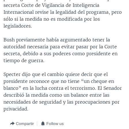
secreta Corte de Vigilancia de Inteligencia
MULTIMEDIA
VENEZUELA
NICARAGUA
ECONOMÍA
Internacional revise la legalidad del programa, pero
PROGRAMAS TV
BRASIL
ENTRETENIMIENTO Y CULTURA
VIDEOS
sólo si la medida no es modificada por los
legisladores.
RADIO
TECNOLOGÍA
FOTOGRAFÍA
EL MUNDO AL DÍA
DIRECT
DEPORTES
AUDIOS
FORO INTERAMERICANO
AVANCE INFORMATIVO
Bush previamente había argumentado tener la
autoridad necesaria para evitar pasar por la Corte
DOCUMENTALES DE LA VOA
CIENCIA Y SALUD
VISIÓN 360
AUDIONOTICIAS
secreta, debido a sus poderes como presidente en
LAS CLAVES
BUENOS DÍAS AMÉRICA
tiempo de guerra.
Learning English
PANORAMA
ESTADOS UNIDOS AL DÍA
Specter dijo que el cambio quiere decir que el
SÍGANOS
EL MUNDO AL DÍA [RADIO]
presidente reconoce que no tiene “un cheque en
blanco” en la lucha contra el terrorismo. El Senador
FORO [RADIO]
describió la medida como un balance entre las
DEPORTIVO INTERNACIONAL
necesidades de seguridad y las preocupaciones por
Idiomas
privacidad.
NOTA ECONÓMICA
ENTRETENIMIENTO
Compartir
Follow us