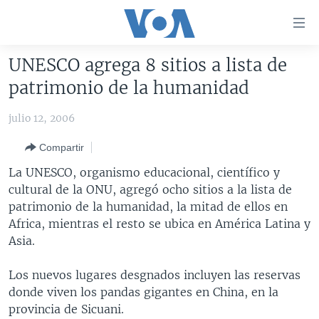
Enlaces
para
accesibilidad
UNESCO agrega 8 sitios a lista de
Salte
AMÉRICA DEL NORTE
patrimonio de la humanidad
al
ELECCIONES EEUU 2024
EEUU
contenido
julio 12, 2006
principal
VOA VERIFICA
MÉXICO
ELECCIONES EEUU
Salte
Compartir
AMÉRICA LATINA
HAITÍ
VOTO DIVIDIDO
VOA VERIFICA UCRANIA/RUSIA
al
La UNESCO, organismo educacional, científico y
navegador
CHINA EN AMÉRICA LATINA
VOA VERIFICA INMIGRACIÓN
ARGENTINA
cultural de la ONU, agregó ocho sitios a la lista de
principal
CENTROAMÉRICA
VOA VERIFICA AMÉRICA LATINA
BOLIVIA
patrimonio de la humanidad, la mitad de ellos en
Salte
Africa, mientras el resto se ubica en América Latina y
a
OTRAS SECCIONES
COLOMBIA
COSTA RICA
Asia.
búsqueda
ESPECIALES DE LA VOA
CHILE
EL SALVADOR
INMIGRACIÓN
Los nuevos lugares desgnados incluyen las reservas
LIBERTAD DE PRENSA
PERÚ
GUATEMALA
LIBERTAD DE PRENSA
donde viven los pandas gigantes en China, en la
UCRANIA
ECUADOR
HONDURAS
MUNDO
provincia de Sicuani.