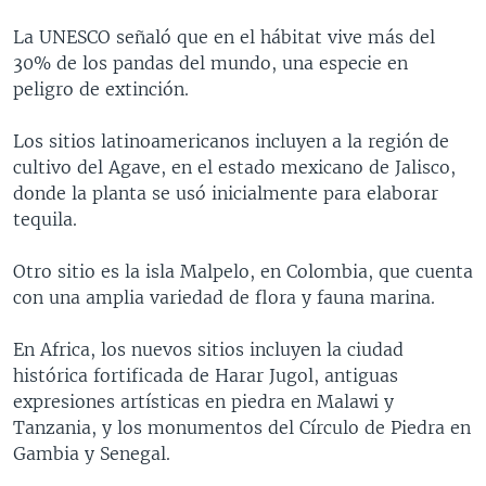
MULTIMEDIA
VENEZUELA
NICARAGUA
ECONOMÍA
La UNESCO señaló que en el hábitat vive más del
PROGRAMAS TV
BRASIL
ENTRETENIMIENTO Y CULTURA
VIDEOS
30% de los pandas del mundo, una especie en
peligro de extinción.
RADIO
TECNOLOGÍA
FOTOGRAFÍA
EL MUNDO AL DÍA
DIRECT
DEPORTES
AUDIOS
FORO INTERAMERICANO
AVANCE INFORMATIVO
Los sitios latinoamericanos incluyen a la región de
cultivo del Agave, en el estado mexicano de Jalisco,
DOCUMENTALES DE LA VOA
CIENCIA Y SALUD
VISIÓN 360
AUDIONOTICIAS
donde la planta se usó inicialmente para elaborar
LAS CLAVES
BUENOS DÍAS AMÉRICA
tequila.
Learning English
PANORAMA
ESTADOS UNIDOS AL DÍA
Otro sitio es la isla Malpelo, en Colombia, que cuenta
SÍGANOS
EL MUNDO AL DÍA [RADIO]
con una amplia variedad de flora y fauna marina.
FORO [RADIO]
En Africa, los nuevos sitios incluyen la ciudad
DEPORTIVO INTERNACIONAL
histórica fortificada de Harar Jugol, antiguas
Idiomas
expresiones artísticas en piedra en Malawi y
NOTA ECONÓMICA
Tanzania, y los monumentos del Círculo de Piedra en
ENTRETENIMIENTO
Gambia y Senegal.