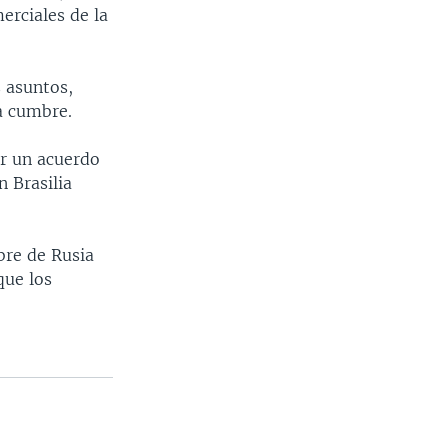
erciales de la
 asuntos,
la cumbre.
or un acuerdo
 Brasilia
bre de Rusia
que los