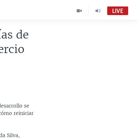
LIVE
ías de
ercio
desarrollo se
cómo reiniciar
da Silva,