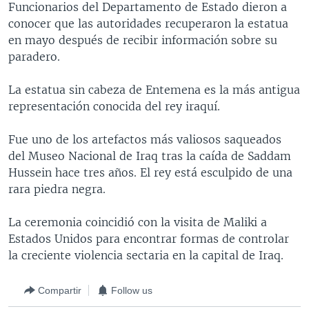
Funcionarios del Departamento de Estado dieron a
MULTIMEDIA
VENEZUELA
NICARAGUA
ECONOMÍA
conocer que las autoridades recuperaron la estatua
PROGRAMAS TV
BRASIL
ENTRETENIMIENTO Y CULTURA
VIDEOS
en mayo después de recibir información sobre su
paradero.
RADIO
TECNOLOGÍA
FOTOGRAFÍA
EL MUNDO AL DÍA
DIRECT
DEPORTES
AUDIOS
FORO INTERAMERICANO
AVANCE INFORMATIVO
La estatua sin cabeza de Entemena es la más antigua
representación conocida del rey iraquí.
DOCUMENTALES DE LA VOA
CIENCIA Y SALUD
VISIÓN 360
AUDIONOTICIAS
LAS CLAVES
BUENOS DÍAS AMÉRICA
Fue uno de los artefactos más valiosos saqueados
Learning English
del Museo Nacional de Iraq tras la caída de Saddam
PANORAMA
ESTADOS UNIDOS AL DÍA
Hussein hace tres años. El rey está esculpido de una
SÍGANOS
EL MUNDO AL DÍA [RADIO]
rara piedra negra.
FORO [RADIO]
La ceremonia coincidió con la visita de Maliki a
DEPORTIVO INTERNACIONAL
Estados Unidos para encontrar formas de controlar
Idiomas
la creciente violencia sectaria en la capital de Iraq.
NOTA ECONÓMICA
ENTRETENIMIENTO
Compartir
Follow us