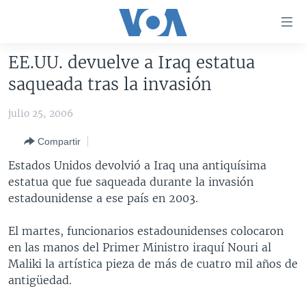
Enlaces
para
accesibilidad
EE.UU. devuelve a Iraq estatua
Salte
AMÉRICA DEL NORTE
saqueada tras la invasión
al
ELECCIONES EEUU 2024
EEUU
contenido
julio 25, 2006
principal
VOA VERIFICA
MÉXICO
ELECCIONES EEUU
Salte
Compartir
AMÉRICA LATINA
HAITÍ
VOTO DIVIDIDO
VOA VERIFICA UCRANIA/RUSIA
al
Estados Unidos devolvió a Iraq una antiquísima
navegador
CHINA EN AMÉRICA LATINA
VOA VERIFICA INMIGRACIÓN
ARGENTINA
estatua que fue saqueada durante la invasión
principal
CENTROAMÉRICA
VOA VERIFICA AMÉRICA LATINA
BOLIVIA
estadounidense a ese país en 2003.
Salte
a
OTRAS SECCIONES
COLOMBIA
COSTA RICA
El martes, funcionarios estadounidenses colocaron
búsqueda
ESPECIALES DE LA VOA
CHILE
EL SALVADOR
INMIGRACIÓN
en las manos del Primer Ministro iraquí Nouri al
Maliki la artística pieza de más de cuatro mil años de
LIBERTAD DE PRENSA
PERÚ
GUATEMALA
LIBERTAD DE PRENSA
antigüedad.
UCRANIA
ECUADOR
HONDURAS
MUNDO