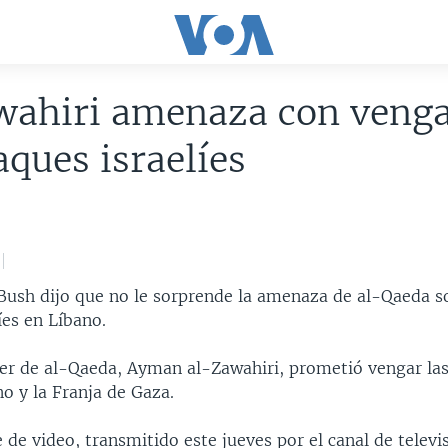
wahiri amenaza con veng
aques israelíes
 Bush dijo que no le sorprende la amenaza de al-Qaeda s
íes en Líbano.
der de al-Qaeda, Ayman al-Zawahiri, prometió vengar las
no y la Franja de Gaza.
de video, transmitido este jueves por el canal de televi