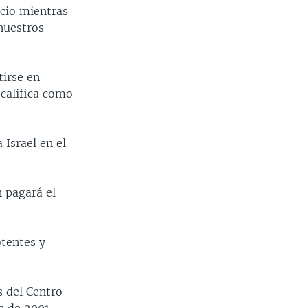
ncio mientras
nuestros
tirse en
 califica como
 Israel en el
n pagará el
otentes y
s del Centro