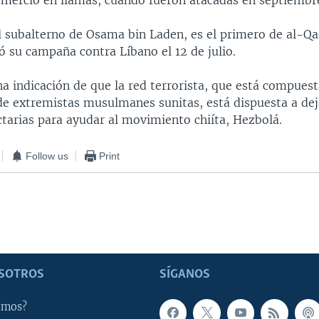
mercio en llamas, cuando fueron atacadas en septiembr
l subalterno de Osama bin Laden, es el primero de al-Q
ó su campaña contra Líbano el 12 de julio.
a indicación de que la red terrorista, que está compuest
 extremistas musulmanes sunitas, está dispuesta a deja
ctarias para ayudar al movimiento chiíta, Hezbolá.
Follow us
Print
SOTROS
SÍGANOS
omos?