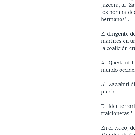
MULTIMEDIA
VENEZUELA
NICARAGUA
ECONOMÍA
Jazeera, al-Za
los bombardeo
PROGRAMAS TV
BRASIL
ENTRETENIMIENTO Y CULTURA
VIDEOS
hermanos”.
RADIO
TECNOLOGÍA
FOTOGRAFÍA
EL MUNDO AL DÍA
El dirigente d
DIRECT
DEPORTES
AUDIOS
FORO INTERAMERICANO
AVANCE INFORMATIVO
mártires en un
DOCUMENTALES DE LA VOA
CIENCIA Y SALUD
VISIÓN 360
AUDIONOTICIAS
la coalición cr
LAS CLAVES
BUENOS DÍAS AMÉRICA
Al-Qaeda utili
PANORAMA
ESTADOS UNIDOS AL DÍA
mundo occiden
EL MUNDO AL DÍA [RADIO]
Al-Zawahiri di
FORO [RADIO]
precio.
DEPORTIVO INTERNACIONAL
El líder terro
NOTA ECONÓMICA
traicioneras”,
ENTRETENIMIENTO
En el video, d